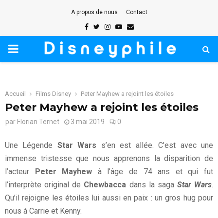
A propos de nous
Contact
Facebook
Twitter
Instagram
Youtube
Email
PRIMARY
MENU
Accueil
Films Disney
Peter Mayhew a rejoint les étoiles
Peter Mayhew a rejoint les étoiles
par
Florian Ternet
3 mai 2019
0
Une Légende
Star Wars
s’en est allée. C’est avec une
immense tristesse que nous apprenons la disparition de
l’acteur
Peter Mayhew
à l’âge de 74 ans et qui fut
l’interprète original de
Chewbacca
dans la saga
Star Wars
.
Qu’il rejoigne les étoiles lui aussi en paix : un gros hug pour
nous à Carrie et Kenny.