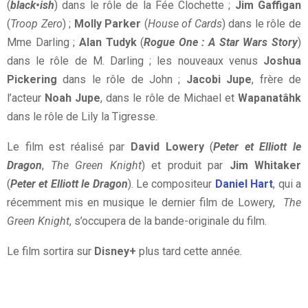
(
b
lack•ish
) dans le rôle de la Fée Clochette ;
Jim Gaffigan
(
Troop Zero
) ;
Molly Parker
(
House of Cards
) dans le rôle de
Mme Darling ;
Alan Tudyk
(
Rogue One : A Star Wars Story
)
dans le rôle de M. Darling ; les nouveaux venus
Joshua
Pickering
dans le rôle de John ;
Jacobi Jupe
, frère de
l’acteur
Noah Jupe
, dans le rôle de Michael et
Wapanatâhk
dans le rôle de Lily la Tigresse.
Le film est réalisé par
David Lowery
(
Peter et Elliott le
Dragon
,
The Green Knight
) et produit par
Jim Whitaker
(
Peter et Elliott le Dragon
). Le compositeur
Daniel Hart
, qui a
récemment mis en musique le dernier film de Lowery,
The
Green Knight
, s’occupera de la bande-originale du film.
Le film sortira sur
Disney+
plus tard cette année.