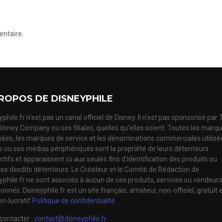
ntaire.
ROPOS DE DISNEYPHILE
phile.fr n'est pas un canal officiel de Disney. Il n'est pas sponsorisé par
Disney Company ou ses filiales, quelles qu'elles soient. Toutes les marq
ées, les marques de service et les dénominations commerciales utilisé
te ou ses médias périphériques sont la propriété de leurs détenteurs
tifs et apparaissent ici aux seules fins d'identification des produits ou
ces desdits détenteurs. Le Créateur et le Comité de Rédaction de
yphile.fr ne sont associés à aucun de ces produits, services ou vendeur
nnés. Disneyphile.fr est un site français, amateur, non-officiel, gratuit 
n-lucratif.
Politique de confidentialité.
contacter :
contact@disneyphile.fr