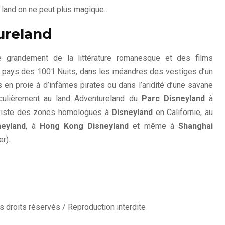
 land on ne peut plus magique…
ureland
re grandement de la littérature romanesque et des films
 pays des 1001 Nuits, dans les méandres des vestiges d’un
 en proie à d’infâmes pirates ou dans l’aridité d’une savane
ticulièrement au land Adventureland du
Parc Disneyland
à
 existe des zones homologues à
Disneyland
en Californie, au
eyland
, à
Hong Kong Disneyland
et même à
Shanghai
r).
 droits réservés / Reproduction interdite