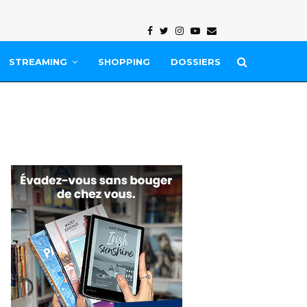
Facebook
Twitter
Instagram
Youtube
Email
STREAMING
SHOPPING
DOSSIERS