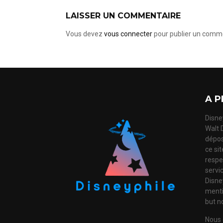
LAISSER UN COMMENTAIRE
Vous devez
vous connecter
pour publier un comme
A P
Disney
Walt 
dépos
ce si
respec
servi
Disne
mentio
but no
Nous 