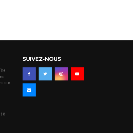
SUIVEZ-NOUS
 The
ues
es sur
s
et à