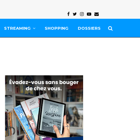
Facebook
Twitter
Instagram
Youtube
Email
STREAMING
SHOPPING
DOSSIERS