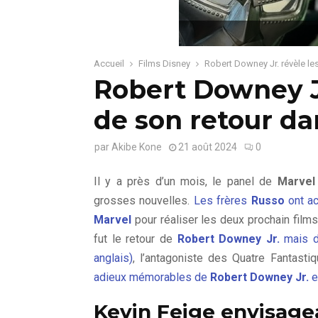
Accueil
Films Disney
Robert Downey Jr. révèle le
Robert Downey Jr
de son retour d
par
Akibe Kone
21 août 2024
0
Il y a près d’un mois, le panel de
Marvel
grosses nouvelles.
Les frères
Russo
ont ac
Marvel
pour réaliser les deux prochain film
fut le retour de
Robert Downey Jr.
mais da
anglais)
, l’antagoniste des Quatre Fantasti
adieux mémorables de
Robert Downey Jr.
e
Kevin Feige envisagea