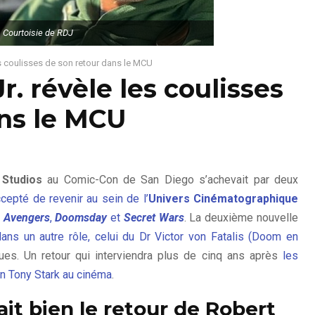
Courtoisie de RDJ
s coulisses de son retour dans le MCU
. révèle les coulisses
ans le MCU
 Studios
au Comic-Con de San Diego s’achevait par deux
cepté de revenir au sein de l’
Univers Cinématographique
s
Avengers
,
Doomsday
et
Secret Wars
. La deuxième nouvelle
ns un autre rôle, celui du Dr Victor von Fatalis (Doom en
ques. Un retour qui interviendra plus de cinq ans après
les
n Tony Stark au cinéma
.
it bien le retour de Robert