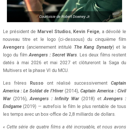
Courtoisie de Robert Downey Jr.
Le président de
Marvel Studios
,
Kevin Feige
, a dévoilé le
nouveau titre et le logo (ci-dessous) du cinquième film
Avengers
(anciennement intitulé
The Kang Dynasty
) et le
logo du film
Avengers : Secret Wars
. Les deux films restent
datés à mai 2026 et mai 2027 et clôtureront la Saga du
Multivers et la phase VI du MCU.
Les frères
Russo
ont réalisé successivement
Captain
America : Le Soldat de l’Hiver
(2014),
Captain America : Civil
War
(2016),
Avengers : Infinity War
(2018) et
Avengers :
Endgame
(2019) — autrefois le film le plus rentable de tous
les temps avec un box-office de 2,8 milliards de dollars.
« Cette série de quatre films a été incroyable, et nous avons