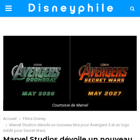
PRIMARY
MENU
Courtoisie de Marvel
Accueil
Films Disney
Marvel Studios dévoile un nouveau titre pour Avengers 5 et un logo
inédit pour Secret Wars
Marvel Studios dévoile un nouveau