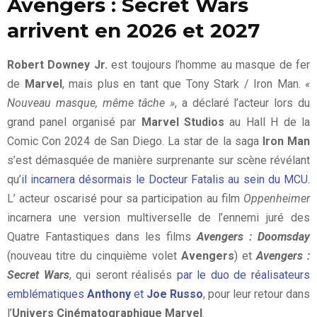
Avengers : Secret Wars
arrivent en 2026 et 2027
Robert Downey Jr.
est toujours l’homme au masque de fer
de
Marvel
, mais plus en tant que Tony Stark / Iron Man.
«
Nouveau masque, même tâche »
, a déclaré l’acteur lors du
grand panel organisé par
Marvel Studios
au Hall H de la
Comic Con 2024 de San Diego. La star de la saga
Iron Man
s’est démasquée de manière surprenante sur scène révélant
qu’
il incarnera désormais le Docteur Fatalis au sein du MCU
.
L’ acteur oscarisé pour sa participation au film
Oppenheimer
incarnera une version multiverselle de l’ennemi juré des
Quatre Fantastiques dans les films
Avengers : Doomsday
(nouveau titre du cinquième volet
Avengers
) et
Avengers :
Secret Wars
, qui seront réalisés
par le duo de réalisateurs
emblématiques
Anthony
et
Joe Russo
, pour leur retour dans
l’
Univers Cinématographique Marvel
.