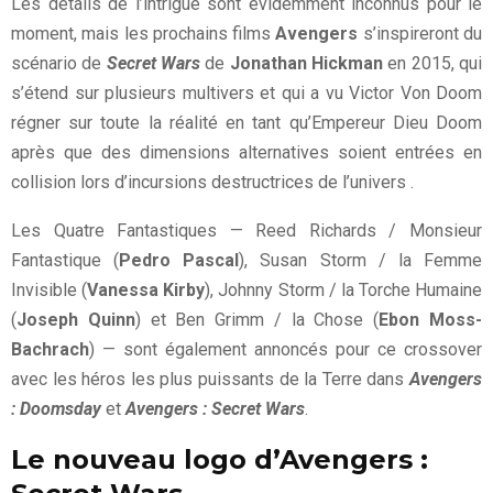
Les détails de l’intrigue sont évidemment inconnus pour le
moment, mais les prochains films
Avengers
s’inspireront du
scénario de
Secret Wars
de
Jonathan Hickman
en 2015, qui
s’étend sur plusieurs multivers et qui a vu Victor Von Doom
régner sur toute la réalité en tant qu’Empereur Dieu Doom
après que des dimensions alternatives soient entrées en
collision lors d’incursions destructrices de l’univers .
Les Quatre Fantastiques — Reed Richards / Monsieur
Fantastique (
Pedro Pascal
), Susan Storm / la Femme
Invisible (
Vanessa Kirby
), Johnny Storm / la Torche Humaine
(
Joseph Quinn
) et Ben Grimm / la Chose (
Ebon Moss-
Bachrach
) — sont également annoncés pour ce crossover
avec les héros les plus puissants de la Terre dans
Avengers
: Doomsday
et
Avengers : Secret Wars
.
Le nouveau logo d’Avengers :