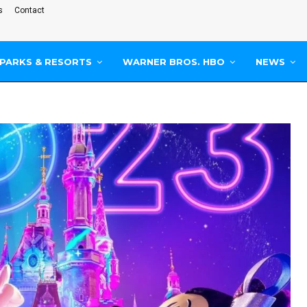
s
Contact
PARKS & RESORTS
WARNER BROS. HBO
NEWS