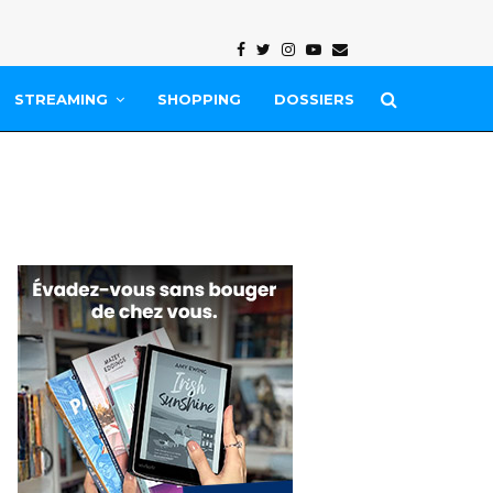
Facebook
Twitter
Instagram
Youtube
Email
STREAMING
SHOPPING
DOSSIERS