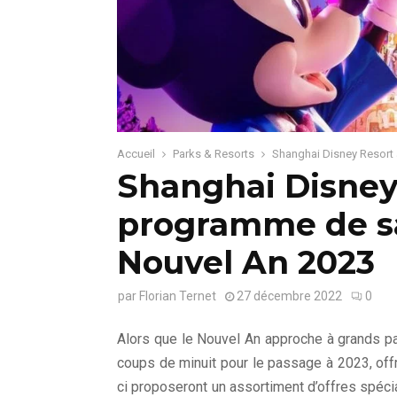
Accueil
Parks & Resorts
Shanghai Disney Resort
Shanghai Disney
programme de sa
Nouvel An 2023
par
Florian Ternet
27 décembre 2022
0
Alors que le Nouvel An approche à grands p
coups de minuit pour le passage à 2023, off
ci proposeront un assortiment d’offres spécial