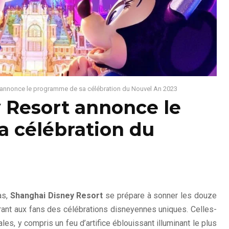
 annonce le programme de sa célébration du Nouvel An 2023
 Resort annonce le
 célébration du
as,
Shanghai Disney Resort
se prépare à sonner les douze
rant aux fans des célébrations disneyennes uniques. Celles-
es, y compris un feu d’artifice éblouissant illuminant le plus