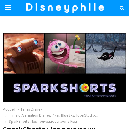
PRIMARY
MENU
Accueil
Films Disney
Films d'Animation Disney, Pixar, BlueSky, ToonStudio...
SparkShorts : les nouveaux cartoons Pixar