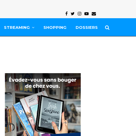
Facebook
Twitter
Instagram
Youtube
Email
STREAMING
SHOPPING
DOSSIERS