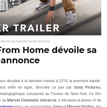
dévoile sa première bande-annonce
From Home dévoile sa
-annonce
ais décalée à la dernière minute à 2019, la première bande-
st enfin en ligne, dévoilée ce jour par
Sony Pictures
,
inématographique consacrée au Tisseur de New-York. Ce film
ie du
Marvel Cinematic Universe
, il introduira la phase IV de
Endgame
prévu en avril prochain.
Sony
et
Marvel Studios
, les