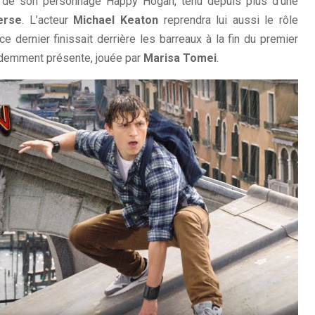
au de son personnage Happy Hogan, tenu depuis plus d’une
erse
. L’acteur
Michael Keaton
reprendra lui aussi le rôle
e dernier finissait derrière les barreaux à la fin du premier
évidemment présente, jouée par
Marisa Tomei
.