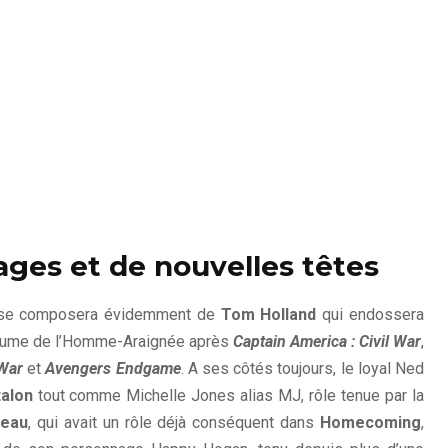
ages et de nouvelles têtes
e composera évidemment de
Tom Holland
qui endossera
ostume de l’Homme-Araignée après
Captain America : Civil War
,
 War
et
Avengers Endgame
. A ses côtés toujours, le loyal Ned
alon
tout comme Michelle Jones alias MJ, rôle tenue par la
reau
, qui avait un rôle déjà conséquent dans
Homecoming
,