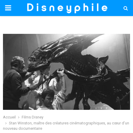
PRIMARY
MENU
Accueil
Films Disney
Stan Winston, maître des créatures cinématographiques, au cœur d’un
nouveau documentaire