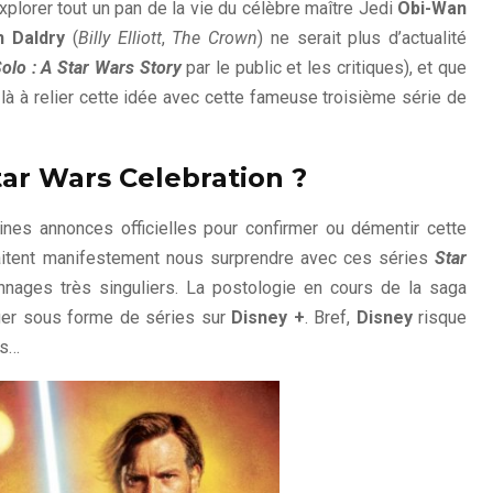
explorer tout un pan de la vie du célèbre maître Jedi
Obi-Wan
n Daldry
(
Billy Elliott
,
The Crown
) ne serait plus d’actualité
olo : A Star Wars Story
par le public et les critiques), et que
 là à relier cette idée avec cette fameuse troisième série de
Star Wars Celebration ?
haines annonces officielles pour confirmer ou démentir cette
itent manifestement nous surprendre avec ces séries
Star
nnages très singuliers. La postologie en cours de la saga
ger sous forme de séries sur
Disney +
. Bref,
Disney
risque
is…