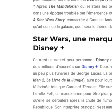
? Après
The Mandalorian
qui relatera les p
dans une époque troublée par l’émergence du
A Star Wars Story
, consacrée à Cassian And
qu’ait connue la galaxie, quel sera le thème d
Star Wars, une marqu
Disney +
Ca n’est un secret pour personne ;
Disney
c
des millions d’abonnés sur
Disney +
. Deux m
un peu plus l’univers de George Lucas. La p
Man 2
,
Le Livre de la Jungle
), aura pour lo
télévisés tels que
Game of Thrones
. Elle su
famille Fett, un mandalorien pour être plus p
qu’elle se déroulera après la chute de l’Em
République. Son interprète principal n’est au