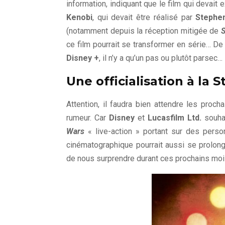
information, indiquant que le film qui devait 
Kenobi
, qui devait être réalisé par
Stephe
(notamment depuis la réception mitigée de
S
ce film pourrait se transformer en série… De
Disney +
, il n’y a qu’un pas ou plutôt parsec…
Une officialisation à la 
Attention, il faudra bien attendre les proc
rumeur. Car
Disney
et
Lucasfilm Ltd.
souha
Wars
« live-action » portant sur des perso
cinématographique pourrait aussi se prolon
de nous surprendre durant ces prochains mo