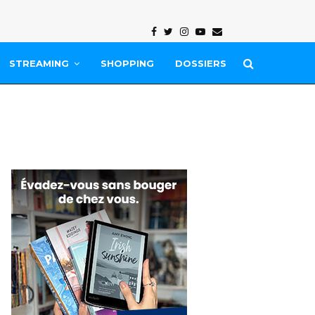
Facebook
Twitter
Instagram
Youtube
Email
STREAMING
SHOPPING
DOSSIERS