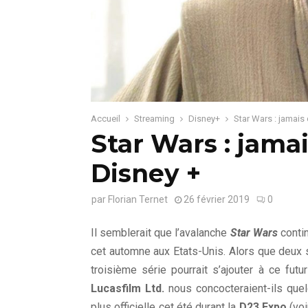
Accueil
Streaming
Disney+
Star Wars : jamais 
Star Wars : jamai
Disney +
par
Florian Ternet
26 février 2019
0
Il semblerait que l’avalanche
Star Wars
contin
cet automne aux Etats-Unis. Alors que deux s
troisième série pourrait s’ajouter à ce fut
Lucasfilm Ltd.
nous concocteraient-ils que
plus officielle cet été durant la
D23 Expo
(voi