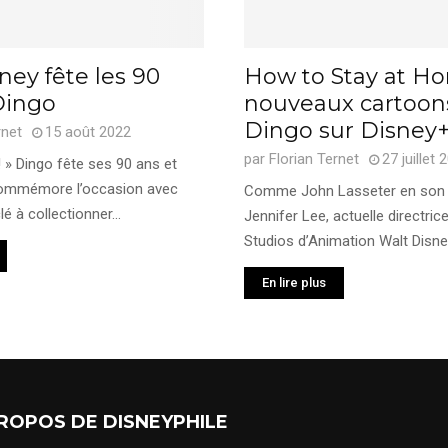
ey fête les 90
How to Stay at Ho
Dingo
nouveaux cartoon
Dingo sur Disney
rnet
15 août 2022
par
Florian Ternet
27 juillet 
 » Dingo fête ses 90 ans et
ommémore l’occasion avec
Comme John Lasseter en son
é à collectionner...
Jennifer Lee, actuelle directric
Studios d’Animation Walt Disney
En lire plus
ROPOS DE DISNEYPHILE