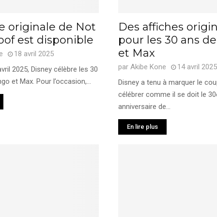
e originale de Not
Des affiches origi
oof est disponible
pour les 30 ans d
et Max
e
18 avril 2025
par
Akibe Kone
14 avril 2025
vril 2025, Disney célèbre les 30
ngo et Max. Pour l’occasion,...
Disney a tenu à marquer le co
célébrer comme il se doit le 3
anniversaire de...
En lire plus