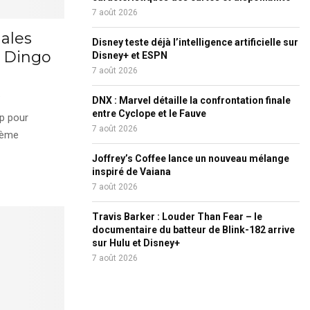
7 août 2026
nales
Disney teste déjà l’intelligence artificielle sur
e Dingo
Disney+ et ESPN
7 août 2026
DNX : Marvel détaille la confrontation finale
entre Cyclope et le Fauve
up pour
7 août 2026
0ème
Joffrey’s Coffee lance un nouveau mélange
inspiré de Vaiana
7 août 2026
Travis Barker : Louder Than Fear – le
documentaire du batteur de Blink-182 arrive
sur Hulu et Disney+
7 août 2026