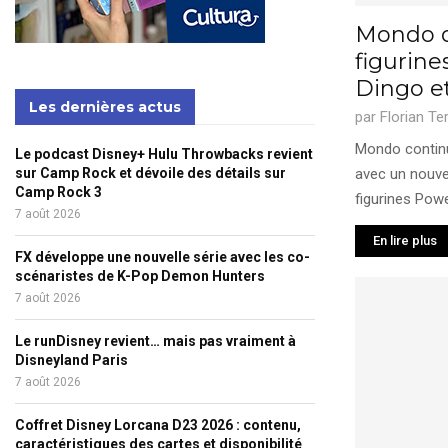
Mondo d
figurine
Dingo e
Les dernières actus
par
Florian Te
Mondo contin
Le podcast Disney+ Hulu Throwbacks revient
sur Camp Rock et dévoile des détails sur
avec un nouve
Camp Rock 3
figurines Power
7 août 2026
En lire plus
FX développe une nouvelle série avec les co-
scénaristes de K-Pop Demon Hunters
7 août 2026
Le runDisney revient… mais pas vraiment à
Disneyland Paris
7 août 2026
Coffret Disney Lorcana D23 2026 : contenu,
caractéristiques des cartes et disponibilité