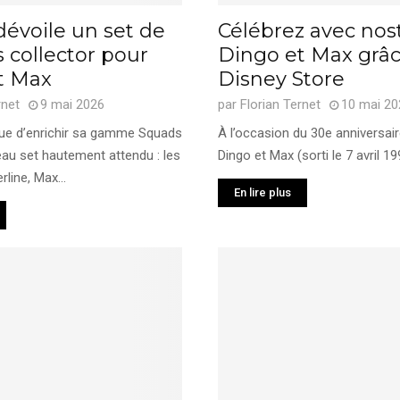
évoile un set de
Célébrez avec nos
s collector pour
Dingo et Max grâc
t Max
Disney Store
rnet
9 mai 2026
par
Florian Ternet
10 mai 20
ue d’enrichir sa gamme Squads
À l’occasion du 30e anniversair
au set hautement attendu : les
Dingo et Max (sorti le 7 avril 199
line, Max...
En lire plus