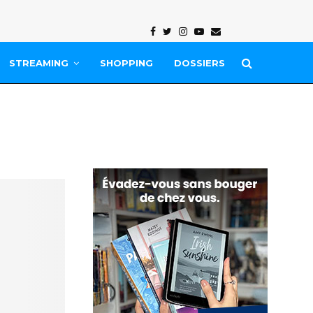
Facebook
Twitter
Instagram
Youtube
Email
STREAMING
SHOPPING
DOSSIERS