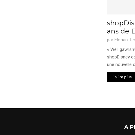
shopDisn
ans de 
par
Florian Te
« Well gawrsh!
shopDisney c
une nouvelle cl
En lire plus
A P