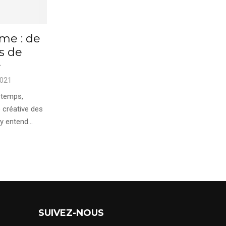
me : de
s de
+
2021
 temps,
e créative des
 entend...
SUIVEZ-NOUS