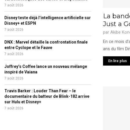
7 août 2026
La band
Disney teste déjà l’intelligence artificielle sur
Just a G
Disney+ et ESPN
7 août 2026
par
Akibe Kon
En ce mois d’a
DNX : Marvel détaille la confrontation finale
entre Cyclope et le Fauve
ans du film Di
7 août 2026
En lire plus
Joffrey’s Coffee lance un nouveau mélange
inspiré de Vaiana
7 août 2026
Travis Barker : Louder Than Fear – le
documentaire du batteur de Blink-182 arrive
sur Hulu et Disney+
7 août 2026