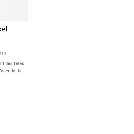
oël
019
nt des fêtes
l’agenda du