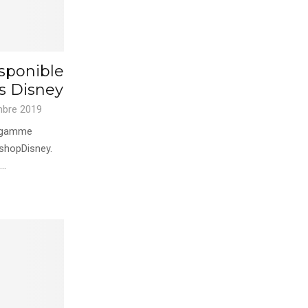
sponible
cs Disney
mbre 2019
e gamme
 shopDisney.
..