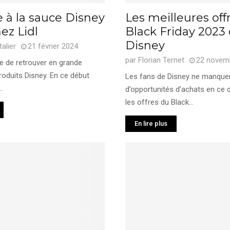
 à la sauce Disney
Les meilleures off
hez Lidl
Black Friday 2023
Disney
talier
21 février 2024
par
Florian Ternet
22 novem
are de retrouver en grande
roduits Disney. En ce début
Les fans de Disney ne manque
.
d’opportunités d’achats en ce 
les offres du Black...
En lire plus