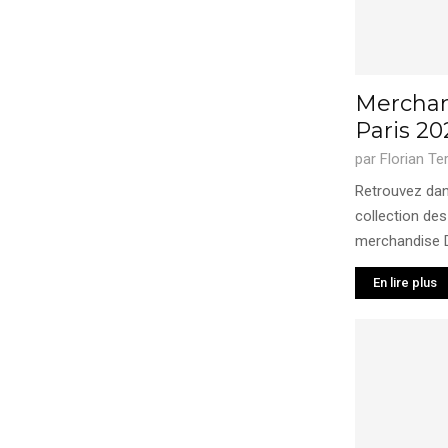
Merchan
Paris 20
par
Florian Te
Retrouvez dans
collection des
merchandise Di
En lire plus