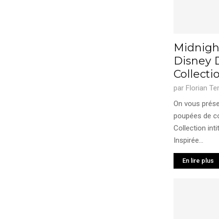
Midnigh
Disney 
Collecti
par
Florian Te
On vous présen
poupées de co
Collection int
Inspirée...
En lire plus