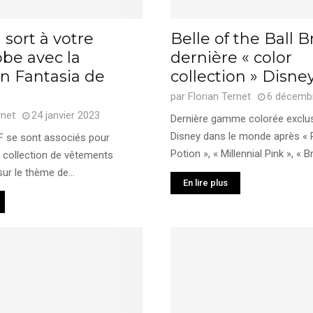
 sort à votre
Belle of the Ball B
be avec la
dernière « color
on Fantasia de
collection » Disne
par
Florian Ternet
6 décemb
rnet
24 janvier 2023
Dernière gamme colorée exclu
Disney dans le monde après « 
F se sont associés pour
Potion », « Millennial Pink », « Br
 collection de vêtements
ur le thème de...
En lire plus