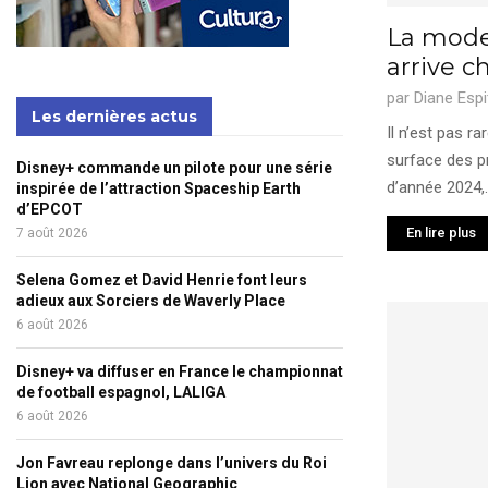
La mode
arrive c
par
Diane Espi
Les dernières actus
Il n’est pas r
surface des p
Disney+ commande un pilote pour une série
d’année 2024,..
inspirée de l’attraction Spaceship Earth
d’EPCOT
En lire plus
7 août 2026
Selena Gomez et David Henrie font leurs
adieux aux Sorciers de Waverly Place
6 août 2026
Disney+ va diffuser en France le championnat
de football espagnol, LALIGA
6 août 2026
Jon Favreau replonge dans l’univers du Roi
Lion avec National Geographic