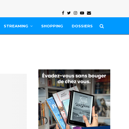
Facebook
Twitter
Instagram
Youtube
Email
STREAMING
SHOPPING
DOSSIERS