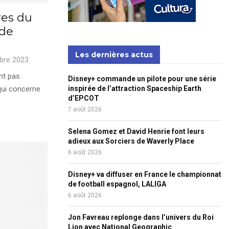
res du
 de
Les dernières actus
bre 2023
nt pas
Disney+ commande un pilote pour une série
qui concerne
inspirée de l’attraction Spaceship Earth
d’EPCOT
7 août 2026
Selena Gomez et David Henrie font leurs
adieux aux Sorciers de Waverly Place
6 août 2026
Disney+ va diffuser en France le championnat
de football espagnol, LALIGA
6 août 2026
Jon Favreau replonge dans l’univers du Roi
Lion avec National Geographic