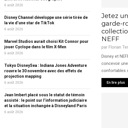
6 août 2026
Jetez un
Disney Channel développe une série tirée de
garde-ro
la vie d’une star de TikTok
6 août 2026
collecti
NEFF
Marvel Studios aurait choisi Kit Connor pour
jouer Cyclope dans le film X-Men
par
Florian Te
6 août 2026
Disney et NEF
concevoir une
Tokyo DisneySea : Indiana Jones Adventure
confortables s
rouvre le 30 novembre avec des effets de
projection mapping
En lire plus
6 août 2026
Jean Imbert placé sous le statut de témoin
assisté : le point sur l’information judiciaire
et la situation inchangée à Disneyland Paris
6 août 2026