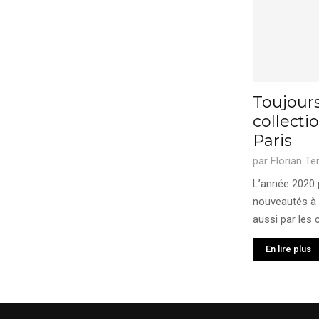
Toujours
collecti
Paris
par
Florian Te
L’année 2020 
nouveautés à 
aussi par les c
En lire plus