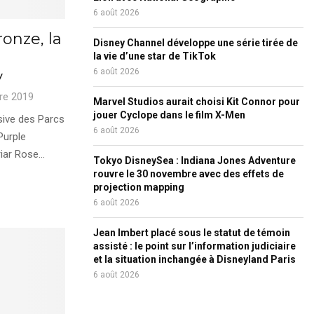
6 août 2026
ronze, la
Disney Channel développe une série tirée de
la vie d’une star de TikTok
6 août 2026
y
re 2019
Marvel Studios aurait choisi Kit Connor pour
jouer Cyclope dans le film X-Men
sive des Parcs
6 août 2026
Purple
iar Rose...
Tokyo DisneySea : Indiana Jones Adventure
rouvre le 30 novembre avec des effets de
projection mapping
6 août 2026
Jean Imbert placé sous le statut de témoin
assisté : le point sur l’information judiciaire
et la situation inchangée à Disneyland Paris
6 août 2026