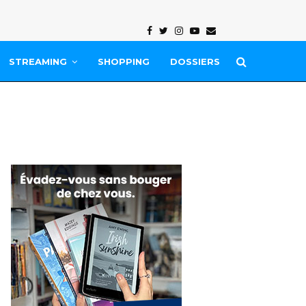
Facebook
Twitter
Instagram
Youtube
Email
STREAMING
SHOPPING
DOSSIERS