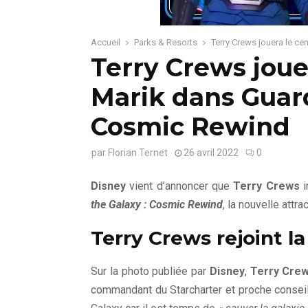
Accueil
Parks & Resorts
Terry Crews jouera le ce
Terry Crews joue
Marik dans Guard
Cosmic Rewind
par
Florian Ternet
26 avril 2022
0
Disney
vient d’annoncer que
Terry Crews
i
the Galaxy : Cosmic Rewind
, la nouvelle attra
Terry Crews rejoint l
Sur la photo publiée par
Disney
,
Terry Cre
commandant du Starcharter et proche conseil