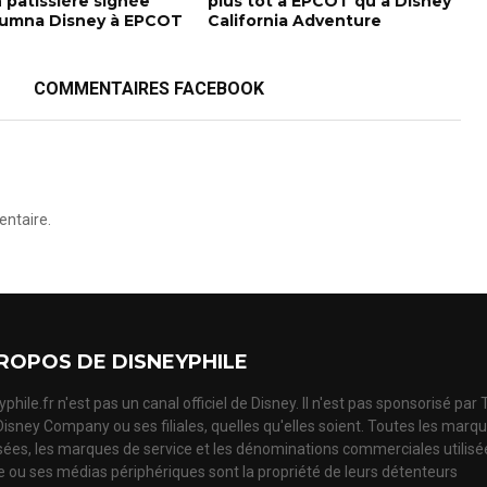
 pâtissière signée
plus tôt à EPCOT qu’à Disney
lumna Disney à EPCOT
California Adventure
COMMENTAIRES FACEBOOK
ntaire.
ROPOS DE DISNEYPHILE
phile.fr n'est pas un canal officiel de Disney. Il n'est pas sponsorisé par
Disney Company ou ses filiales, quelles qu'elles soient. Toutes les marq
ées, les marques de service et les dénominations commerciales utilisé
te ou ses médias périphériques sont la propriété de leurs détenteurs