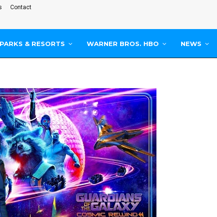
s
Contact
PARKS & RESORTS
WARNER BROS. HBO
NEWS