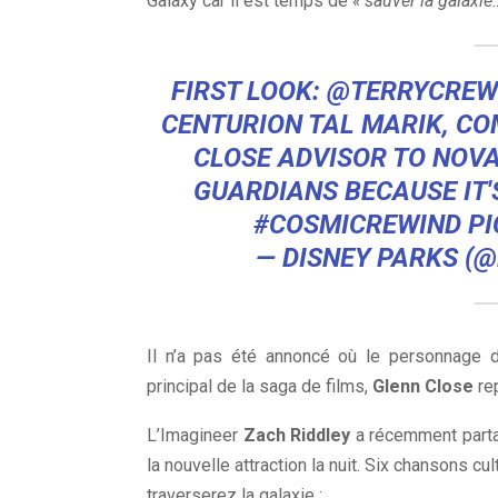
Galaxy car il est temps de
« sauver la galaxie
FIRST LOOK:
@TERRYCREW
CENTURION TAL MARIK, C
CLOSE ADVISOR TO NOVA
GUARDIANS BECAUSE IT'
#COSMICREWIND
P
— DISNEY PARKS (
Il n’a pas été annoncé où le personnage
principal de la saga de films,
Glenn Close
rep
L’Imagineer
Zach Riddley
a récemment parta
la nouvelle attraction la nuit. Six chansons 
traverserez la galaxie :