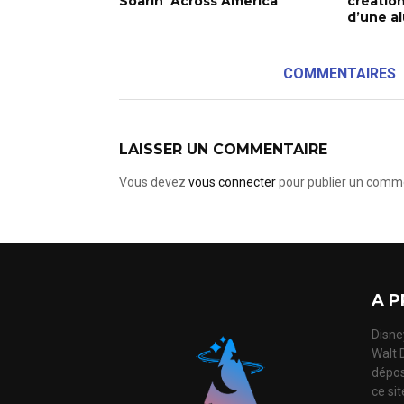
Soarin’ Across America
création
d’une a
COMMENTAIRES
LAISSER UN COMMENTAIRE
Vous devez
vous connecter
pour publier un comme
A P
Disney
Walt 
dépos
ce si