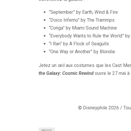
“September” by Earth, Wind & Fire
“Disco Inferno” by The Trammps
“Conga” by Miami Sound Machine
“Everybody Wants to Rule the World” by 
“I Ran” by A Flock of Seagulls
“One Way or Another” by Blondie
Jetez un œil aux costumes que les Cast Mem
the Galaxy: Cosmic Rewind
ouvre le 27 mai à
© Disneyphile 2026 / Tous
EPCOT