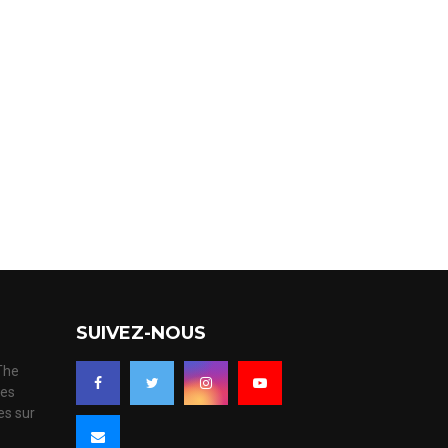
SUIVEZ-NOUS
 The
ues
es sur