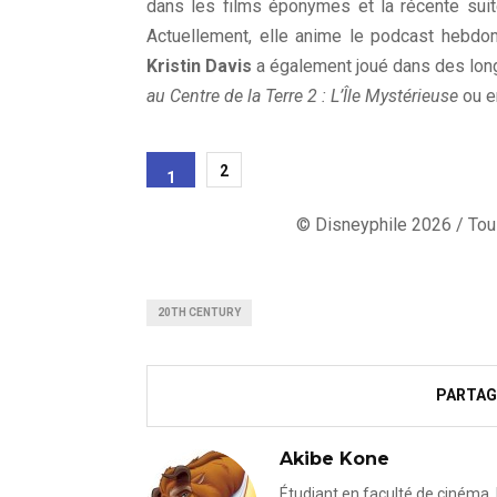
dans les films éponymes et la récente sui
Actuellement, elle anime le podcast hebd
Kristin Davis
a également joué dans des lon
au Centre de la Terre 2 : L’Île Mystérieuse
ou e
2
1
© Disneyphile 2026 / Tous
20TH CENTURY
PARTAG
Akibe Kone
Étudiant en faculté de cinéma, 