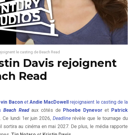
rejoignent le casting de Beach Read
stin Davis rejoignent
ach Read
vin Bacon
et
Andie MacDowell
rejoignaient le casting de la
s
Beach Read
aux côtés de
Phoebe Dynevor
et
Patrick
. Ce lundi 1er juin 2026,
Deadline
révèle que le tournage du
l sortira au cinéma en mai 2027. De plus, le média rapporte
ennes,
Tig Notaro
et
Kristin Davis
.