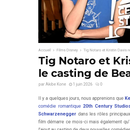
Accueil
Films Disney
Tig Notaro et Kristin Davis 
Tig Notaro et Kri
le casting de Be
par
Akibe Kone
1 juin 2026
0
Il y a quelques jours, nous apprenions que
Ke
comédie romantique
20th Century Studio
Schwarzenegger
dans les rôles principaux
film démarre ce mois-ci mais également qu’i
l’ajout au casting de deux nouvelles comédi