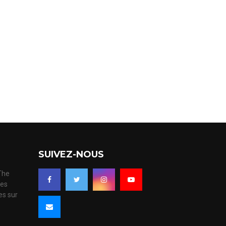
SUIVEZ-NOUS
 The
ues
es sur