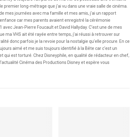
le premier long-métrage que j'ai vu dans une vraie salle de cinéma.
 de mes journées avec ma famille et mes amis, j'ai un rapport
 l'enfance car mes parents avaient enregistré la cérémonie
1 avec Jean-Pierre Foucault et David Hallyday. C'est une de mes
e ma VHS ait été rayée entre temps, j'ai réussi à retrouver sur
ité donc parfois je la revoie pour la nostalgie qu'elle procure. En ce
ujours aimé et me suis toujours identifié à la Bête car c'est un
 qui est torturé. Chez Disneyphile, en qualité de rédacteur en chef,
l'actualité Cinéma des Productions Disney et espère vous