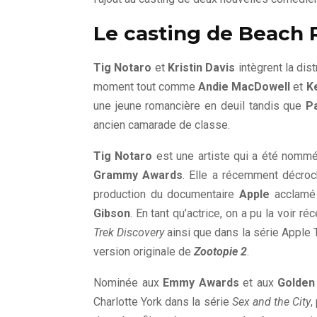
Le casting de Beach R
Tig Notaro
et
Kristin Davis
intègrent la dis
moment tout comme
Andie MacDowell
et
K
une jeune romancière en deuil tandis que
P
ancien camarade de classe.
Tig Notaro
est une artiste qui a été nomm
Grammy Awards
. Elle a récemment décro
production du documentaire
Apple
acclam
Gibson
. En tant qu’actrice, on a pu la voir 
Trek Discovery
ainsi que dans la série Apple
version originale de
Zootopie 2
.
Nominée aux
Emmy Awards
et aux
Golden
Charlotte York dans la série
Sex and the City
,