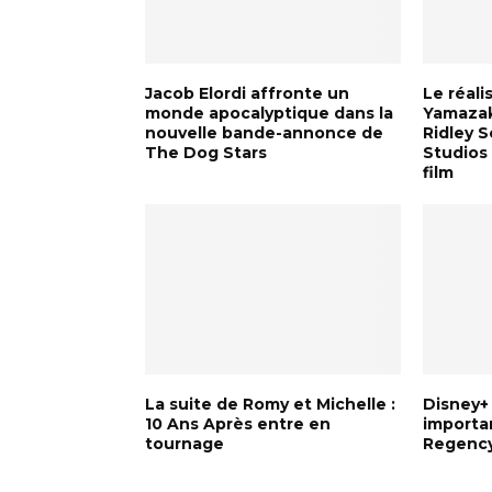
Jacob Elordi affronte un
Le réali
monde apocalyptique dans la
Yamazak
nouvelle bande-annonce de
Ridley 
The Dog Stars
Studios
film
La suite de Romy et Michelle :
Disney+
10 Ans Après entre en
importan
tournage
Regency