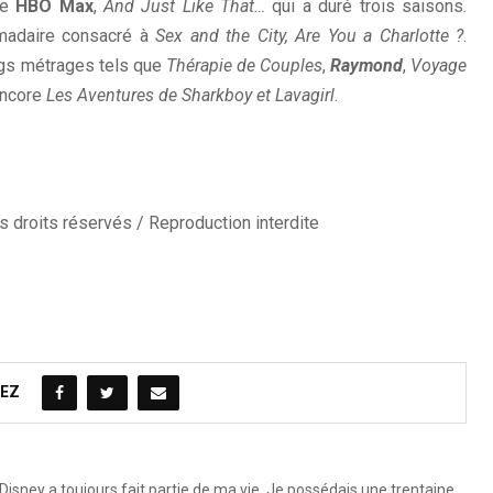
te
HBO Max
,
And Just Like That…
qui a duré trois saisons.
omadaire consacré à
Sex and the City, Are You a Charlotte ?
.
gs métrages tels que
Thérapie de Couples
,
Raymond
,
Voyage
ncore
Les Aventures de Sharkboy et Lavagirl
.
 droits réservés / Reproduction interdite
EZ
Disney a toujours fait partie de ma vie. Je possédais une trentaine