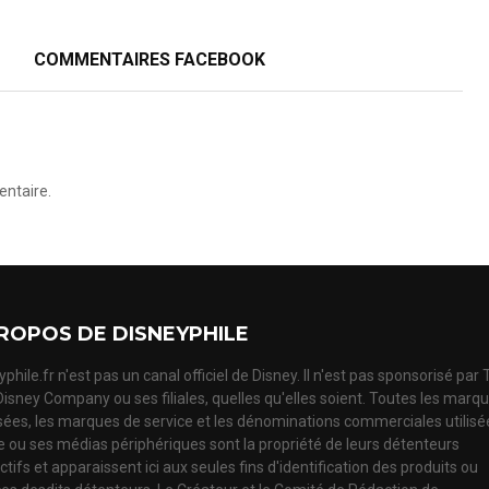
COMMENTAIRES FACEBOOK
ntaire.
ROPOS DE DISNEYPHILE
phile.fr n'est pas un canal officiel de Disney. Il n'est pas sponsorisé par
Disney Company ou ses filiales, quelles qu'elles soient. Toutes les marq
ées, les marques de service et les dénominations commerciales utilisé
te ou ses médias périphériques sont la propriété de leurs détenteurs
tifs et apparaissent ici aux seules fins d'identification des produits ou