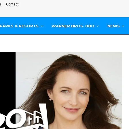
s
Contact
PARKS & RESORTS
WARNER BROS. HBO
NEWS