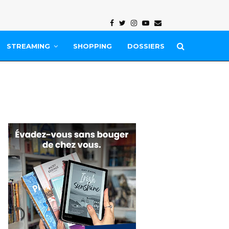
Facebook
Twitter
Instagram
Youtube
Email
STREAMING
SHOPPING
DOSSIERS