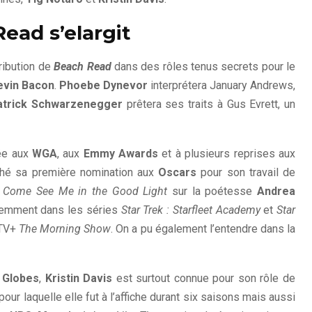
ead s’elargit
tribution de
Beach Read
dans des rôles tenus secrets pour le
evin Bacon
.
Phoebe Dynevor
interprétera January Andrews,
atrick Schwarzenegger
prêtera ses traits à Gus Evrett, un
ée aux
WGA
, aux
Emmy Awards
et à plusieurs reprises aux
ché sa première nomination aux
Oscars
pour son travail de
é
Come See Me in the Good Light
sur la poétesse
Andrea
récemment dans les séries
Star Trek : Starfleet Academy
et
Star
 TV+
The Morning Show
. On a pu également l’entendre dans la
 Globes
,
Kristin Davis
est surtout connue pour son rôle de
 pour laquelle elle fut à l’affiche durant six saisons mais aussi