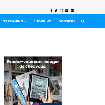
Facebook
Twitter
Instagram
Youtube
Email
STREAMING
SHOPPING
DOSSIERS