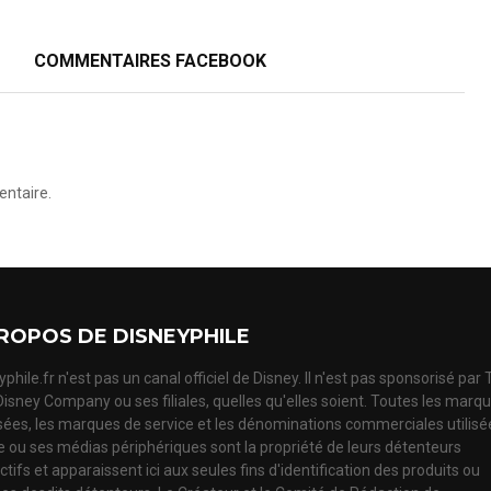
COMMENTAIRES FACEBOOK
ntaire.
ROPOS DE DISNEYPHILE
phile.fr n'est pas un canal officiel de Disney. Il n'est pas sponsorisé par
Disney Company ou ses filiales, quelles qu'elles soient. Toutes les marq
ées, les marques de service et les dénominations commerciales utilisé
te ou ses médias périphériques sont la propriété de leurs détenteurs
tifs et apparaissent ici aux seules fins d'identification des produits ou