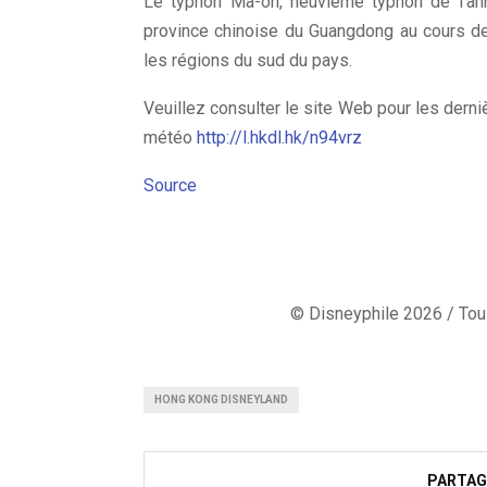
Le typhon Ma-on, neuvième typhon de l’anné
province chinoise du Guangdong au cours de 
les régions du sud du pays.
Veuillez consulter le site Web pour les derniè
météo
http://l.hkdl.hk/n94vrz
Source
© Disneyphile 2026 / Tous
HONG KONG DISNEYLAND
PARTAG