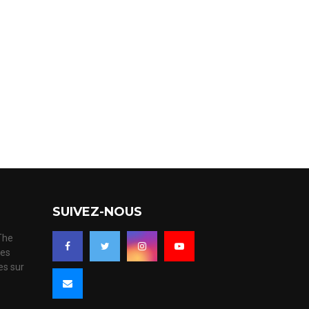
SUIVEZ-NOUS
 The
ues
es sur