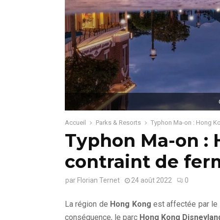
Accueil
Parks & Resorts
Typhon Ma-on : Hong Kon
Typhon Ma-on : 
contraint de fer
par
Florian Ternet
24 août 2022
0
La région de
Hong Kong
est affectée par le
conséquence, le parc
Hong Kong Disneylan