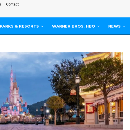
s
Contact
PARKS & RESORTS
WARNER BROS. HBO
NEWS