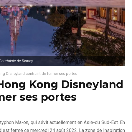
Courtoisie de Disney
g Disneyland contraint de fermer ses portes
Hong Kong Disneyland
mer ses portes
 typhon Ma-on, qui sévit actuellement en Asie-du Sud-Est. En
d
est fermé ce mercredi 24 août 2022. La zone de Inspiration