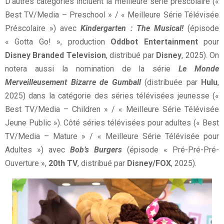
D’autres catégories incluent la meilleure série préscolaire («
Best TV/Media – Preschool » / « Meilleure Série Télévisée
Préscolaire ») avec
Kindergarten : The Musical!
(épisode
« Gotta Go! », production
Oddbot Entertainment
pour
Disney Branded Television
, distribué par
Disney
, 2025). On
notera aussi la nomination de la série
Le Monde
Merveilleusement Bizarre de Gumball
(distribuée par
Hulu
,
2025) dans la catégorie des séries télévisées jeunesse («
Best TV/Media – Children » / « Meilleure Série Télévisée
Jeune Public »). Côté séries télévisées pour adultes (« Best
TV/Media – Mature » / « Meilleure Série Télévisée pour
Adultes ») avec
Bob’s Burgers
(épisode « Pré-Pré-Pré-
Ouverture »,
20th TV
, distribué par
Disney/FOX
, 2025).