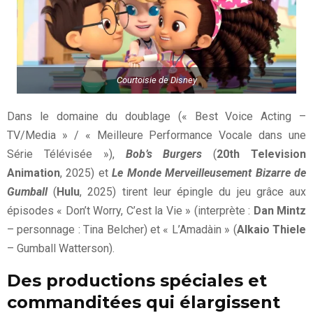
Courtoisie de Disney
Dans le domaine du doublage (« Best Voice Acting –
TV/Media » / « Meilleure Performance Vocale dans une
Série Télévisée »),
Bob’s Burgers
(
20th Television
Animation
, 2025) et
Le Monde Merveilleusement Bizarre de
Gumball
(
Hulu
, 2025) tirent leur épingle du jeu grâce aux
épisodes « Don’t Worry, C’est la Vie » (interprète :
Dan Mintz
– personnage : Tina Belcher) et « L’Amadàin » (
Alkaio Thiele
– Gumball Watterson).
Des productions spéciales et
commanditées qui élargissent