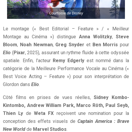
Courtoisie de Disney
Le montage (« Best Editorial – Feature » / « Meilleur
Montage au Cinéma ») distingue
Anna Wolitzky
,
Steve
Bloom
,
Noah Newman
,
Greg Snyder
et
Ben Morris
pour
Elio
(
Pixar
, 2025), assurant un rythme fluide à cette odyssée
spatiale. Enfin, l’acteur
Remy Edgerly
est nommé dans la
catégorie de la Meilleure Performance Vocale au Cinéma («
Best Voice Acting – Feature ») pour son interprétation de
Glordon dans
Elio
.
Côté films en prises de vues réelles,
Sidney Kombo-
Kintombo, Andrew William Park, Marco Röth, Paul Seyb,
Thien Ly
de
Weta FX
reçoivent une nomination pour la
conception des effets visuels de
Captain America : Brave
New World
de
Marvel Studios
.