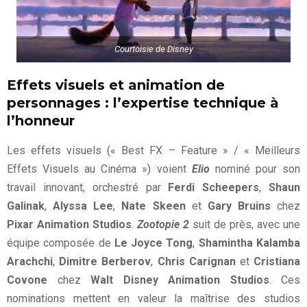
Courtoisie de Disney
Effets visuels et animation de
personnages : l’expertise technique à
l’honneur
Les effets visuels (« Best FX – Feature » / « Meilleurs
Effets Visuels au Cinéma ») voient
Elio
nominé pour son
travail innovant, orchestré par
Ferdi Scheepers
,
Shaun
Galinak
,
Alyssa Lee
,
Nate Skeen
et
Gary Bruins
chez
Pixar Animation Studios
.
Zootopie 2
suit de près, avec une
équipe composée de
Le Joyce Tong
,
Shamintha Kalamba
Arachchi
,
Dimitre Berberov
,
Chris Carignan
et
Cristiana
Covone
chez
Walt Disney Animation Studios
. Ces
nominations mettent en valeur la maîtrise des studios