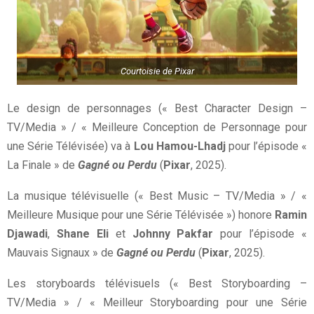
Courtoisie de Pixar
Le design de personnages (« Best Character Design –
TV/Media » / « Meilleure Conception de Personnage pour
une Série Télévisée) va à
Lou Hamou-Lhadj
pour l’épisode «
La Finale » de
Gagné ou Perdu
(
Pixar
, 2025).
La musique télévisuelle (« Best Music – TV/Media » / «
Meilleure Musique pour une Série Télévisée ») honore
Ramin
Djawadi
,
Shane Eli
et
Johnny Pakfar
pour l’épisode «
Mauvais Signaux » de
Gagné ou Perdu
(
Pixar
, 2025).
Les storyboards télévisuels (« Best Storyboarding –
TV/Media » / « Meilleur Storyboarding pour une Série