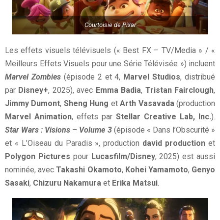
Courtoisie de Pixar
Les effets visuels télévisuels (« Best FX – TV/Media » / «
Meilleurs Effets Visuels pour une Série Télévisée ») incluent
Marvel Zombies
(épisode 2 et 4,
Marvel Studios
, distribué
par
Disney+
, 2025), avec
Emma Badia
,
Tristan Fairclough
,
Jimmy Dumont
,
Sheng Hung
et
Arth Vasavada
(production
Marvel Animation
, effets par
Stellar Creative Lab, Inc.
).
Star Wars : Visions – Volume 3
(épisode « Dans l’Obscurité »
et « L’Oiseau du Paradis », production
david production
et
Polygon Pictures
pour
Lucasfilm/Disney
, 2025) est aussi
nominée, avec
Takashi Okamoto
,
Kohei Yamamoto
,
Genyo
Sasaki
,
Chizuru Nakamura
et
Erika Matsui
.