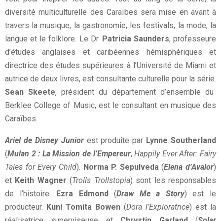
diversité multiculturelle des Caraïbes sera mise en avant à
travers la musique, la gastronomie, les festivals, la mode, la
langue et le folklore. Le Dr.
Patricia Saunders
, professeure
d’études anglaises et caribéennes hémisphériques et
directrice des études supérieures à l’Université de Miami et
autrice de deux livres, est consultante culturelle pour la série.
Sean Skeete
, président du département d’ensemble du
Berklee College of Music, est le consultant en musique des
Caraïbes.
Ariel de Disney Junior
est produite par
Lynne Southerland
(
Mulan 2 : La Mission de l’Empereur
,
Happily Ever After: Fairy
Tales for Every Child
).
Norma P. Sepulveda
(
Elena d’Avalor
)
et
Keith Wagner
(
Trolls Trollstopia
) sont les responsables
de l’histoire.
Ezra Edmond
(
Draw Me a Story
) est le
producteur.
Kuni Tomita Bowen
(
Dora l’Exploratrice
) est la
réalisatrice superviseuse et
Chrystin Garland
(
Solar