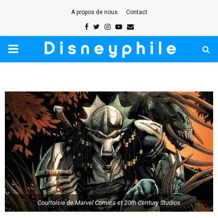
A propos de nous
Contact
Facebook
Twitter
Instagram
Youtube
Email
PRIMARY
MENU
Courtoisie de Marvel Comics et 20th Century Studios