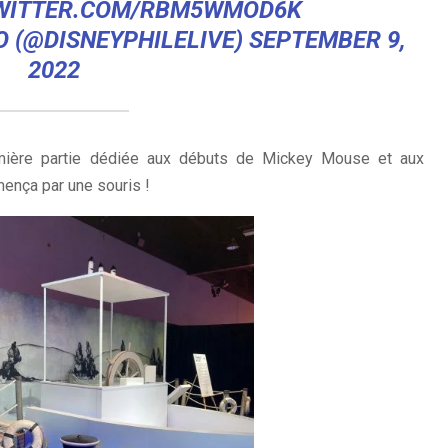
TWITTER.COM/RBM5WMOD6K
O (@DISNEYPHILELIVE)
SEPTEMBER 9,
2022
mière partie dédiée aux débuts de Mickey Mouse et aux
mença par une souris !