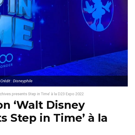
Crédit : Disneyphile
rchives presents Step in Time’ à la D23 Expo 2022
ion ‘Walt Disney
s Step in Time’ à la