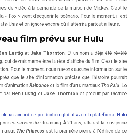
ormes de vidéo à la demande de la maison de Mickey. C’est le
nt la « Fox » vient d’acquérir le scénario. Pour le moment, il est
ats-Unis et on ignore encore où il atterrira partout ailleurs.
veau film prévu sur Hulu
Ben Lustig
et
Jake Thornton
. Et un nom a déjà été révélé
ng
, qui devrait même être la tête d’affiche du film. C’est le site
tion. Pour le moment, nous n’avons aucune information sur le
rès que le site d’information précise que l’histoire pourrait
lm d’animation
Raiponce
et le film d’arts martiaux
The Raid
. Le
it par
Ben Lustig
et
Jake Thornton
et produit par l’actrice
nclu un accord de production global avec la plateforme
Hulu
pour ce service de streaming. À 21 ans, elle est la plus jeune
 majeur.
The Princess
est la première pierre à l’édifice de ce