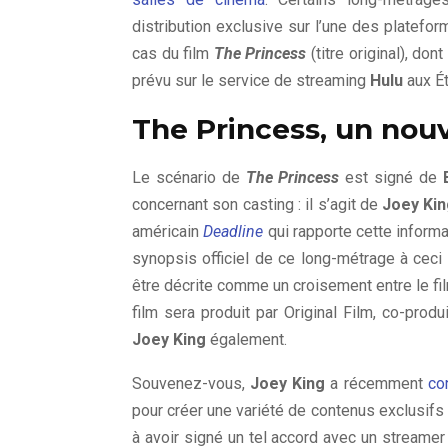
distribution exclusive sur l’une des platef
cas du film
The Princess
(titre original), do
prévu sur le service de streaming
Hulu
aux Ét
The Princess, un nou
Le scénario de
The Princess
est signé de
concernant son casting : il s’agit de
Joey Ki
américain
Deadline
qui rapporte cette informa
synopsis officiel de ce long-métrage à ceci p
être décrite comme un croisement entre le fi
film sera produit par Original Film, co-produ
Joey King
également.
Souvenez-vous,
Joey King
a récemment
co
pour créer une variété de contenus exclusifs 
à avoir signé un tel accord avec un streamer