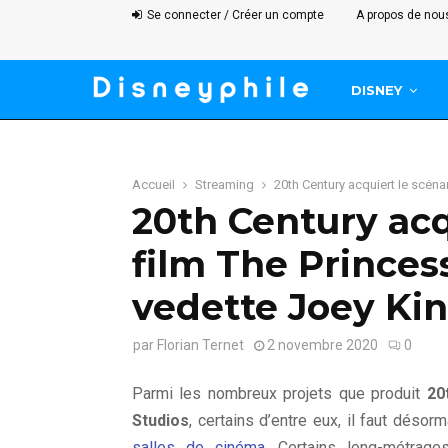
Se connecter / Créer un compte
A propos de nou
DISNEY
Accueil
Streaming
20th Century acquiert le scéna
20th Century acq
film The Princes
vedette Joey Ki
par
Florian Ternet
2 novembre 2020
0
Parmi les nombreux projets que produit
20
Studios
, certains d’entre eux, il faut désor
salles de cinéma
. Certains long-métrag