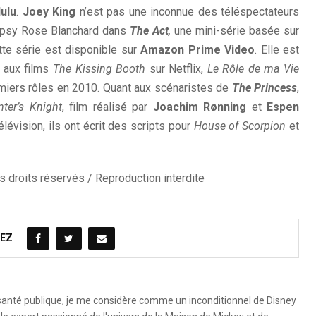
ulu
.
Joey King
n’est pas une inconnue des téléspectateurs
ypsy Rose Blanchard dans
The Act
,
une mini-série basée sur
tte série est disponible sur
Amazon Prime Video
. Elle est
n aux films
The Kissing Booth
sur Netflix,
Le Rôle de ma Vie
emiers rôles en 2010. Quant aux scénaristes de
The Princess
,
nter’s Knight
, film réalisé par
Joachim Rønning
et
Espen
lévision, ils ont écrit des scripts pour
House of Scorpion
et
 droits réservés / Reproduction interdite
EZ
 santé publique, je me considère comme un inconditionnel de Disney