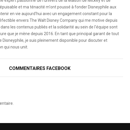
le expert passionné de l'univers de la Maison de Mickey et de
é inépuisable et ma ténacité m'ont poussé à fonder Disneyphile aux
ntenir en vie aujourd'hui avec un engagement constant pour la
ndéfectible envers The Walt Disney Company qui me motive depuis
dans les contenus publiés et la solidarité au sein de l'équipe sont
ure que je mène depuis 2016. En tant que principal garant de tout
e Disneyphile, je suis pleinement disponible pour discuter et
n qui nous unit.
COMMENTAIRES FACEBOOK
ntaire.