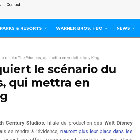
s
Contact
PARKS & RESORTS
WARNER BROS. HBO
NEWS
rio du film The Princess, qui mettra en vedette Joey King
uiert le scénario du
s, qui mettra en
ng
th Century Studios
, filiale de production des
Walt Disney
mais se rendre à l’évidence,
n’auront plus leur place dans les
es seront en effet expressément produits en vue d’une