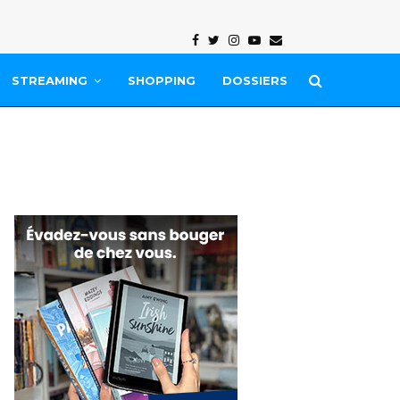
Facebook
Twitter
Instagram
Youtube
Email
STREAMING
SHOPPING
DOSSIERS