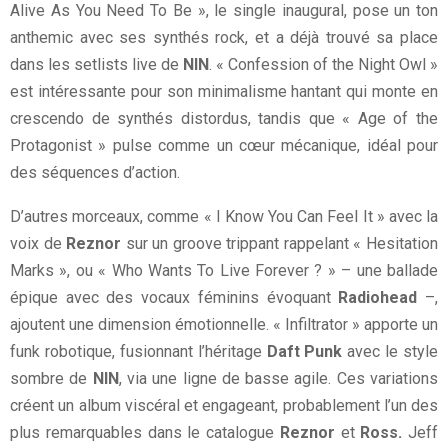
Alive As You Need To Be », le single inaugural, pose un ton
anthemic avec ses synthés rock, et a déjà trouvé sa place
dans les setlists live de
NIN
. « Confession of the Night Owl »
est intéressante pour son minimalisme hantant qui monte en
crescendo de synthés distordus, tandis que « Age of the
Protagonist » pulse comme un cœur mécanique, idéal pour
des séquences d’action.
D’autres morceaux, comme « I Know You Can Feel It » avec la
voix de
Reznor
sur un groove trippant rappelant « Hesitation
Marks », ou « Who Wants To Live Forever ? » – une ballade
épique avec des vocaux féminins évoquant
Radiohead
–,
ajoutent une dimension émotionnelle. « Infiltrator » apporte un
funk robotique, fusionnant l’héritage
Daft Punk
avec le style
sombre de
NIN
, via une ligne de basse agile. Ces variations
créent un album viscéral et engageant, probablement l’un des
plus remarquables dans le catalogue
Reznor
et
Ross.
Jeff