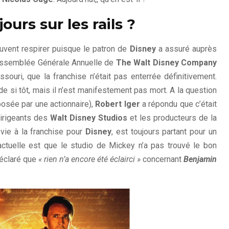
urs sur les rails ?
vent respirer puisque le patron de
Disney
a assuré auprès
l’Assemblée Générale Annuelle de
The Walt Disney Company
souri, que la franchise n’était pas enterrée définitivement.
de si tôt, mais il n’est manifestement pas mort. A la question
(posée par une actionnaire),
Robert Iger
a répondu que c’était
dirigeants des
Walt Disney Studios
et les producteurs de la
 vie à la franchise pour
Disney
, est toujours partant pour un
actuelle est que le studio de Mickey n’a pas trouvé le bon
éclaré que
« rien n’a encore été éclairci »
concernant
Benjamin