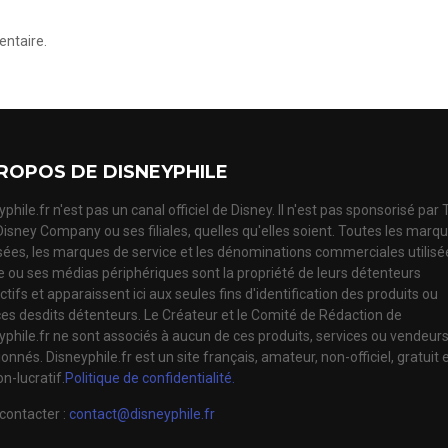
ntaire.
ROPOS DE DISNEYPHILE
phile.fr n'est pas un canal officiel de Disney. Il n'est pas sponsorisé par
Disney Company ou ses filiales, quelles qu'elles soient. Toutes les marq
ées, les marques de service et les dénominations commerciales utilisé
te ou ses médias périphériques sont la propriété de leurs détenteurs
tifs et apparaissent ici aux seules fins d'identification des produits ou
ces desdits détenteurs. Le Créateur et le Comité de Rédaction de
yphile.fr ne sont associés à aucun de ces produits, services ou vendeur
nnés. Disneyphile.fr est un site français, amateur, non-officiel, gratuit 
n-lucratif.
Politique de confidentialité.
contacter :
contact@disneyphile.fr