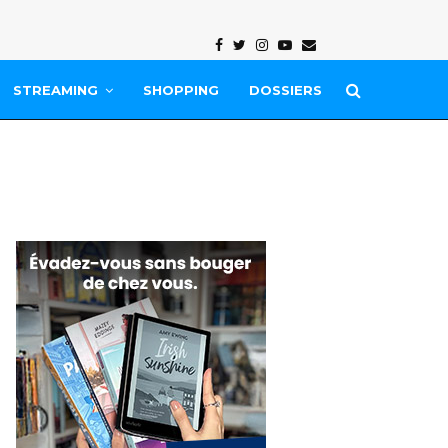
Facebook
Twitter
Instagram
Youtube
Email
STREAMING
SHOPPING
DOSSIERS