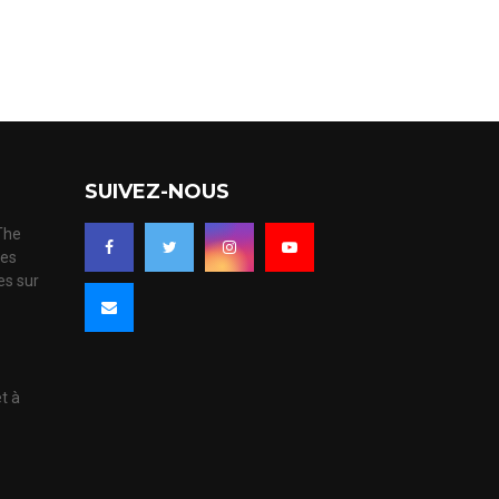
SUIVEZ-NOUS
 The
ues
es sur
s
et à