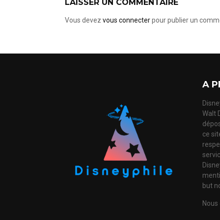
LAISSER UN COMMENTAIRE
Vous devez
vous connecter
pour publier un comme
A P
Disney
Walt 
dépos
ce si
respec
servi
Disne
mentio
but no
Nous 