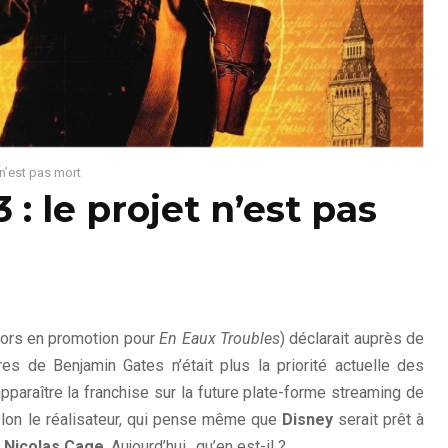
 n’est pas mort
: le projet n’est pas
alors en promotion pour
En Eaux Troubles
) déclarait auprès de
s de Benjamin Gates n’était plus la priorité actuelle des
 apparaître la franchise sur la future plate-forme streaming de
selon le réalisateur, qui pense même que
Disney
serait prêt à
r
Nicolas Cage
. Aujourd’hui,, qu’en est-il ?