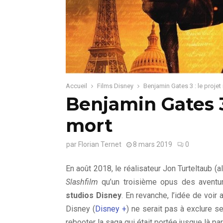
Accueil
Films Disney
Benjamin Gates 3 : le projet
Benjamin Gates 3 
mort
par
Florian Ternet
8 mars 2019
0
En août 2018, le réalisateur Jon Turteltaub (
Slashfilm
qu’un troisième opus des aventure
studios Disney
. En revanche, l’idée de voir
Disney (
Disney +
) ne serait pas à exclure 
rebooter la saga qui était portée jusque là pa