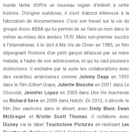
lourde tâche d’offrir un nouveau regain d’intérêt à cette
histoire. D’origine suédoise, il s’est d’abord intéressé à la
fabrication de documentaires. C’est son travail sur la vie du
groupe disco ABBA qui lui permet de se faire un nom dans le
métier au milieu des années 1970. Mais son premier succès
à l’international, il le doit à
Ma Vie de Chien
en 1985, un film
dépeignant l’histoire d’un petit garçon délaissé par sa mère
malade, à l’aube de son adolescence, et qui lui vaut plusieurs
distinctions. Il enchaîne par la suite les collaborations avec
des vedettes américaines comme
Johnny Depp
en 1993
dans le film
Gilbert Grape
,
Juliette Binoche
en 2001 dans
Le
Chocolat
,
Jennifer Lopez
en 2005 dans
Une Vie Inachevée
ou
Richard Gere
en 2009 dans
Hatchi
. En 2012, il dévoile le
film
Des saumons dans le désert
, avec
Emily Blunt
,
Ewan
McGregor
et
Kristin Scott Thomas
. Il collabore avec
Disney
via le label
Touchstone Pictures
en réalisant
Les