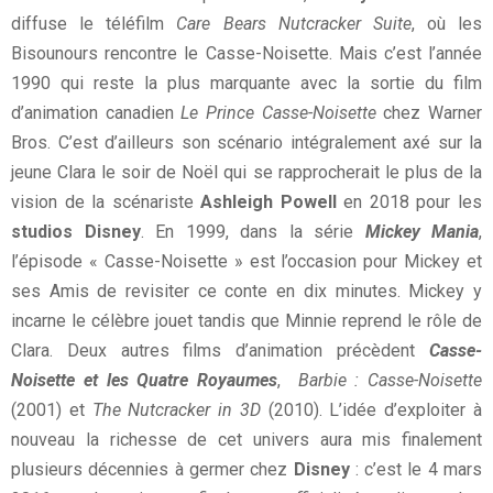
diffuse le téléfilm
Care Bears Nutcracker Suite
, où les
Bisounours rencontre le Casse-Noisette. Mais c’est l’année
1990 qui reste la plus marquante avec la sortie du film
d’animation canadien
Le Prince Casse-Noisette
chez Warner
Bros. C’est d’ailleurs son scénario intégralement axé sur la
jeune Clara le soir de Noël qui se rapprocherait le plus de la
vision de la scénariste
Ashleigh Powell
en 2018 pour les
studios Disney
. En 1999, dans la série
Mickey Mania
,
l’épisode « Casse-Noisette » est l’occasion pour Mickey et
ses Amis de revisiter ce conte en dix minutes. Mickey y
incarne le célèbre jouet tandis que Minnie reprend le rôle de
Clara. Deux autres films d’animation précèdent
Casse-
Noisette et les Quatre Royaumes
,
Barbie : Casse-Noisette
(2001) et
The Nutcracker in 3D
(2010). L’idée d’exploiter à
nouveau la richesse de cet univers aura mis finalement
plusieurs décennies à germer chez
Disney
: c’est le 4 mars