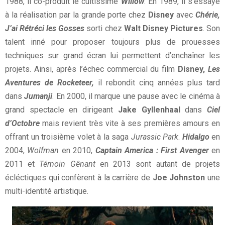
1988, il co-produit le cultissime
Willow
. En 1989, il s’essaye
à la réalisation par la grande porte chez
Disney
avec
Chérie,
J’ai Rétréci les Gosses
sorti chez
Walt Disney Pictures
. Son
talent inné pour proposer toujours plus de prouesses
techniques sur grand écran lui permettent d’enchaîner les
projets. Ainsi, après l’échec commercial du film
Disney,
Les
Aventures de Rocketeer,
il rebondit cinq années plus tard
dans
Jumanji
. En 2000, il marque une pause avec le cinéma à
grand spectacle en dirigeant
Jake Gyllenhaal
dans
Ciel
d’Octobre
mais revient très vite à ses premières amours en
offrant un troisième volet à la saga
Jurassic Park
.
Hidalgo
en
2004,
Wolfman
en 2010,
Captain America : First Avenger
en
2011 et
Témoin Gênant
en 2013 sont autant de projets
écléctiques qui confèrent à la carrière de
Joe Johnston
une
multi-identité artistique.