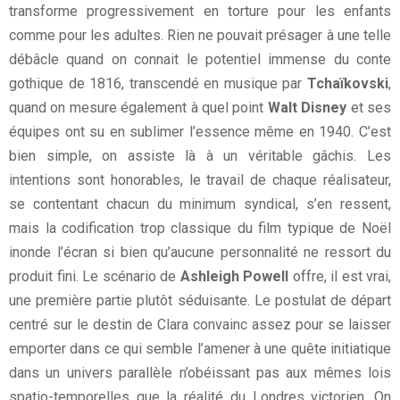
transforme progressivement en torture pour les enfants
comme pour les adultes. Rien ne pouvait présager à une telle
débâcle quand on connait le potentiel immense du conte
gothique de 1816, transcendé en musique par
Tchaïkovski
,
quand on mesure également à quel point
Walt Disney
et ses
équipes ont su en sublimer l’essence même en 1940. C’est
bien simple, on assiste là à un véritable gâchis. Les
intentions sont honorables, le travail de chaque réalisateur,
se contentant chacun du minimum syndical, s’en ressent,
mais la codification trop classique du film typique de Noël
inonde l’écran si bien qu’aucune personnalité ne ressort du
produit fini. Le scénario de
Ashleigh Powell
offre, il est vrai,
une première partie plutôt séduisante. Le postulat de départ
centré sur le destin de Clara convainc assez pour se laisser
emporter dans ce qui semble l’amener à une quête initiatique
dans un univers parallèle n’obéissant pas aux mêmes lois
spatio-temporelles que la réalité du Londres victorien. On