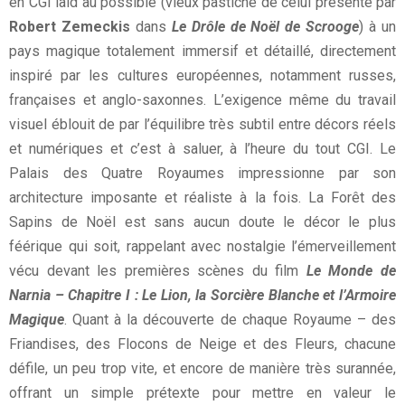
en CGI laid au possible (vieux pastiche de celui présenté par
Robert Zemeckis
dans
Le Drôle de Noël de Scrooge
) à un
pays magique totalement immersif et détaillé, directement
inspiré par les cultures européennes, notamment russes,
françaises et anglo-saxonnes. L’exigence même du travail
visuel éblouit de par l’équilibre très subtil entre décors réels
et numériques et c’est à saluer, à l’heure du tout CGI. Le
Palais des Quatre Royaumes impressionne par son
architecture imposante et réaliste à la fois. La Forêt des
Sapins de Noël est sans aucun doute le décor le plus
féérique qui soit, rappelant avec nostalgie l’émerveillement
vécu devant les premières scènes du film
Le Monde de
Narnia – Chapitre I : Le Lion, la Sorcière Blanche et l’Armoire
Magique
. Quant à la découverte de chaque Royaume – des
Friandises, des Flocons de Neige et des Fleurs, chacune
défile, un peu trop vite, et encore de manière très surannée,
offrant un simple prétexte pour mettre en valeur le