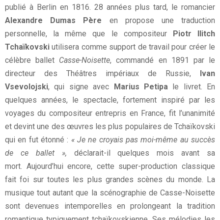
publié à Berlin en 1816. 28 années plus tard, le romancier
Alexandre Dumas Père
en propose une traduction
personnelle, la même que le compositeur
Piotr Ilitch
Tchaïkovski
utilisera comme support de travail pour créer le
célèbre ballet
Casse-Noisette
, commandé en 1891 par le
directeur des Théâtres impériaux de Russie,
Ivan
Vsevolojski
, qui signe avec
Marius Petipa
le livret. En
quelques années, le spectacle, fortement inspiré par les
voyages du compositeur entrepris en France, fit l’unanimité
et devint une des œuvres les plus populaires de Tchaïkovski
qui en fut étonné :
« Je ne croyais pas moi-même au succès
de ce ballet »,
déclarait-il quelques mois avant sa
mort. Aujourd’hui encore, cette super-production classique
fait foi sur toutes les plus grandes scènes du monde. La
musique tout autant que la scénographie de Casse-Noisette
sont devenues intemporelles en prolongeant la tradition
romantique typiquement tchaïkovskienne. Ses mélodies les