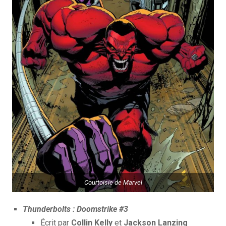
Courtoisie de Marvel
Thunderbolts : Doomstrike #3
Écrit par
Collin Kelly
et
Jackson Lanzing