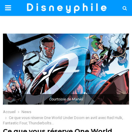
PRIMARY
MENU
Courtoisie de Marvel
Accueil
News
Ce que vous réserve One World Under Doom en avril avec Red Hulk,
Fantastic Four, Thunderbolts…
Ce que vous réserve One World