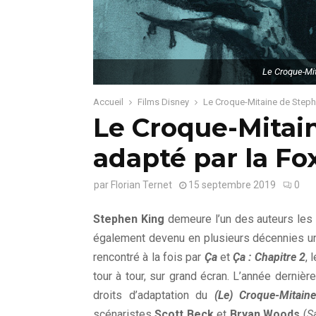
Le Croque-Mit
Accueil
Films Disney
Le Croque-Mitaine de Steph
Le Croque-Mitai
adapté par la Fo
par
Florian Ternet
15 septembre 2019
0
Stephen King
demeure l’un des auteurs les p
également devenu en plusieurs décennies un
rencontré à la fois par
Ça
et
Ça : Chapitre 2
, 
tour à tour, sur grand écran. L’année derniè
droits d’adaptation du
(Le) Croque-Mitaine
scénaristes
Scott Beck
et
Bryan Woods
(
S