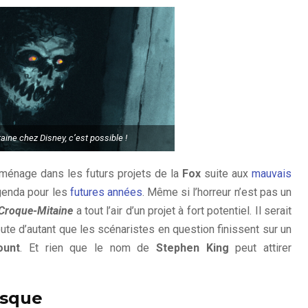
aine chez Disney, c’est possible !
ménage dans les futurs projets de la
Fox
suite aux
mauvais
genda pour les
futures années
. Même si l’horreur n’est pas un
Croque-Mitaine
a tout l’air d’un projet à fort potentiel. Il serait
oute d’autant que les scénaristes en question finissent sur un
ount
. Et rien que le nom de
Stephen King
peut attirer
esque