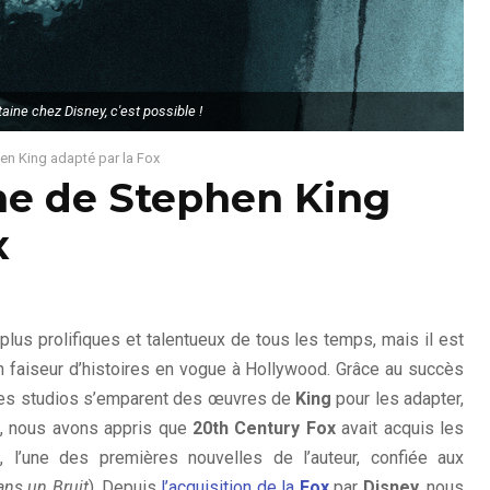
aine chez Disney, c'est possible !
en King adapté par la Fox
ne de Stephen King
x
lus prolifiques et talentueux de tous les temps, mais il est
 faiseur d’histoires en vogue à Hollywood. Grâce au succès
les studios s’emparent des œuvres de
King
pour les adapter,
re, nous avons appris que
20th Century Fox
avait acquis les
, l’une des premières nouvelles de l’auteur, confiée aux
ans un Bruit
). Depuis
l’acquisition de la
Fox
par
Disney
, nous