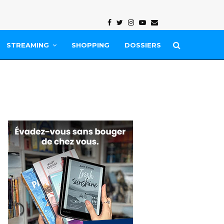
Facebook
Twitter
Instagram
Youtube
Email
STREAMING
SHOPPING
DOSSIERS