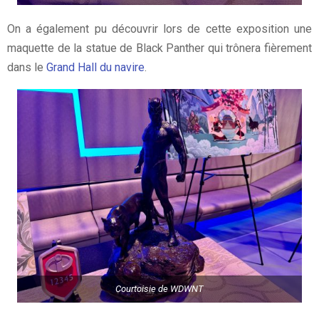
On a également pu découvrir lors de cette exposition une
maquette de la statue de Black Panther qui trônera fièrement
dans le
Grand Hall du navire
.
Courtoisie de
WDWNT