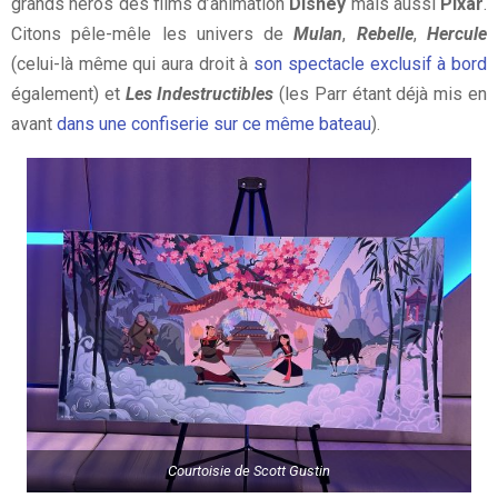
grands héros des films d’animation
Disney
mais aussi
Pixar
.
Citons pêle-mêle les univers de
Mulan
,
Rebelle
,
Hercule
(celui-là même qui aura droit à
son spectacle exclusif à bord
également) et
Les Indestructibles
(les Parr étant déjà mis en
avant
dans une confiserie sur ce même bateau
).
Courtoisie de
Scott Gustin