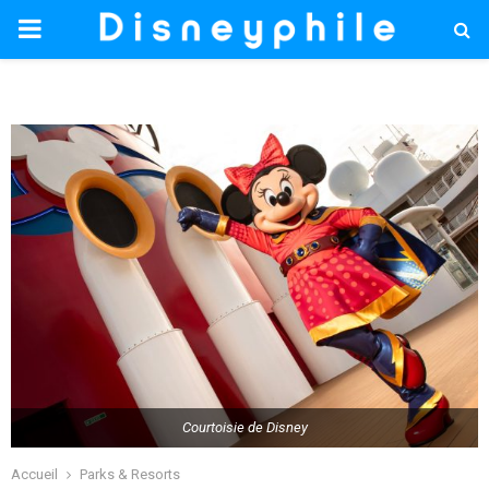
PRIMARY
MENU
Courtoisie de Disney
Accueil
Parks & Resorts