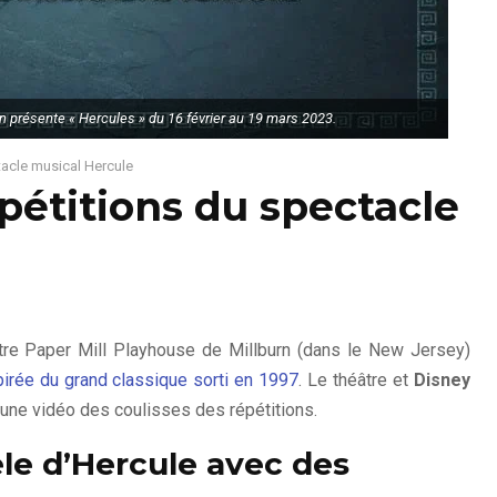
n présente « Hercules » du 16 février au 19 mars 2023.
tacle musical Hercule
pétitions du spectacle
âtre Paper Mill Playhouse de Millburn (dans le New Jersey)
irée du grand classique sorti en 1997
. Le théâtre et
Disney
 une vidéo des coulisses des répétitions.
le d’Hercule avec des