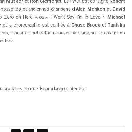
hn Musker
et
Ron Clements
. Le livret est co-signé
Robert
 nouvelles et anciennes chansons d’
Alan Menken
et
David
o Zero on Hero » ou « I Won’t Say I’m in Love ».
Michael
 et la chorégraphie est confiée à
Chase Brock
et
Tanisha
cès, il pourrait bel et bien trouver sa place sur les planches
ondres.
 droits réservés / Reproduction interdite