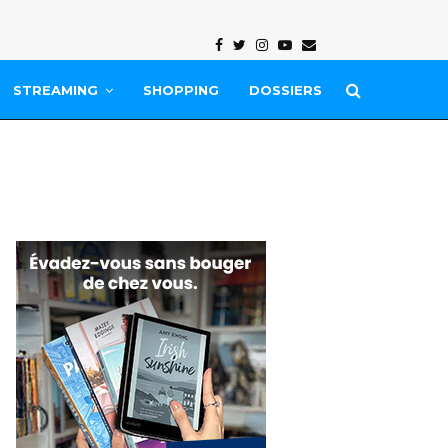
Facebook
Twitter
Instagram
Youtube
Email
STREAMING
SHOPPING
DOSSIERS