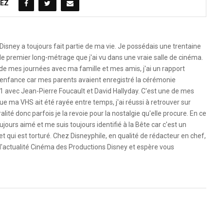
EZ
Disney a toujours fait partie de ma vie. Je possédais une trentaine
le premier long-métrage que j'ai vu dans une vraie salle de cinéma.
 de mes journées avec ma famille et mes amis, j'ai un rapport
 l'enfance car mes parents avaient enregistré la cérémonie
1 avec Jean-Pierre Foucault et David Hallyday. C'est une de mes
e ma VHS ait été rayée entre temps, j'ai réussi à retrouver sur
ité donc parfois je la revoie pour la nostalgie qu'elle procure. En ce
ujours aimé et me suis toujours identifié à la Bête car c'est un
 qui est torturé. Chez Disneyphile, en qualité de rédacteur en chef,
l'actualité Cinéma des Productions Disney et espère vous