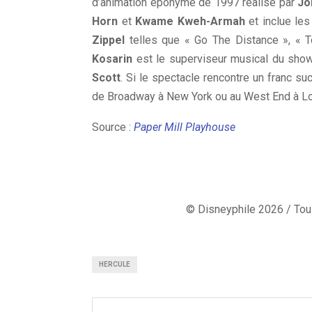
d’animation éponyme de 1997 réalisé par
Jo
Horn
et
Kwame Kweh-Armah
et inclue les
Zippel
telles que « Go The Distance », « T
Kosarin
est le superviseur musical du show
Scott
. Si le spectacle rencontre un franc suc
de Broadway à New York ou au West End à L
Source :
Paper Mill Playhouse
© Disneyphile 2026 / Tous
HERCULE