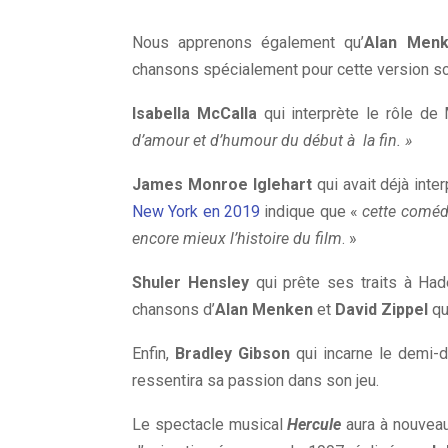
Nous apprenons également qu’
Alan Men
chansons spécialement pour cette version s
Isabella McCalla
qui interprète le rôle d
d’amour et d’humour du début à la fin. »
James Monroe Iglehart
qui avait déjà inte
New York en 2019
indique que «
cette coméd
encore mieux l’histoire du film
. »
Shuler Hensley
qui prête ses traits à Ha
chansons d’
Alan Menken
et
David Zippel
qui
Enfin,
Bradley Gibson
qui incarne le demi-d
ressentira sa passion dans son jeu.
Le spectacle musical
Hercule
aura à nouvea