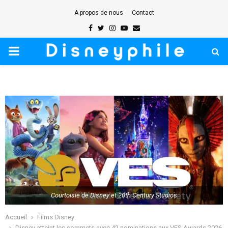
A propos de nous
Contact
Facebook
Twitter
Instagram
Youtube
Email
PRIMARY
MENU
Courtoisie de Disney et 20th Century Studios
Accueil
Films Disney
Disney atteint les sommets avec 42 nominations aux VES Awards 2026