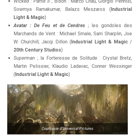
Wicked : Partie II
; Bison : Marco Chau, Giorgio Pennisi,
Sowmya Ramakumar, Balazs Meszaros (
Industrial
Light & Magic
)
Avatar : De Feu et de Cendres
; les gondoles des
Marchands de Vent : Michael Smale, Sam Sharplin, Joe
W. Churchill, Jacqi Dillon (
Industrial Light & Magic
/
20th Century Studios
)
Superman
; la Forteresse de Solitude : Crystal Bretz,
Martin Pelissier, Klaudio Ladavac, Conner Wessinger
(
Industrial Light & Magic
)
Courtoisie d’Universal Pictures