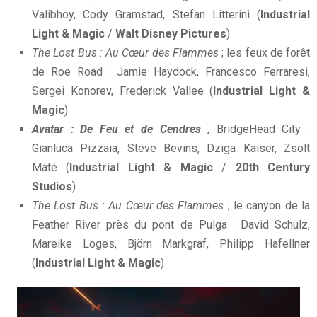
Valibhoy, Cody Gramstad, Stefan Litterini (
Industrial
Light & Magic
/
Walt Disney Pictures
)
The Lost Bus : Au Cœur des Flammes
; les feux de forêt
de Roe Road : Jamie Haydock, Francesco Ferraresi,
Sergei Konorev, Frederick Vallee (
Industrial Light &
Magic
)
Avatar : De Feu et de Cendres
; BridgeHead City :
Gianluca Pizzaia, Steve Bevins, Dziga Kaiser, Zsolt
Máté (
Industrial Light & Magic
/
20th Century
Studios
)
The Lost Bus : Au Cœur des Flammes
; le canyon de la
Feather River près du pont de Pulga : David Schulz,
Mareike Loges, Björn Markgraf, Philipp Hafellner
(
Industrial Light & Magic
)