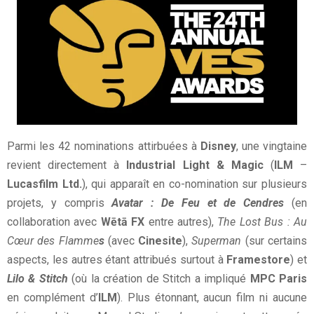
Parmi les 42 nominations attirbuées à
Disney
, une vingtaine
revient directement à
Industrial Light & Magic
(
ILM
–
Lucasfilm Ltd.
), qui apparaît en co-nomination sur plusieurs
projets, y compris
Avatar : De Feu et de Cendres
(en
collaboration avec
Wētā FX
entre autres),
The Lost Bus : Au
Cœur des Flamme
s
(avec
Cinesite
),
Superman
(sur certains
aspects, les autres étant attribués surtout à
Framestore
) et
Lilo & Stitch
(où la création de Stitch a impliqué
MPC Paris
en complément d’
ILM
). Plus étonnant, aucun film ni aucune