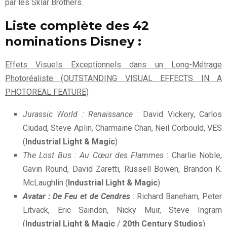
par les Sklar Brothers.
Liste complète des 42
nominations
Disney
:
Effets Visuels Exceptionnels dans un Long-Métrage
Photoréaliste (OUTSTANDING VISUAL EFFECTS IN A
PHOTOREAL FEATURE)
Jurassic World : Renaissance
: David Vickery, Carlos
Ciudad, Steve Aplin, Charmaine Chan, Neil Corbould, VES
(
Industrial Light & Magic
)
The Lost Bus : Au Cœur des Flammes
: Charlie Noble,
Gavin Round, David Zaretti, Russell Bowen, Brandon K.
McLaughlin (
Industrial Light & Magic
)
Avatar : De Feu et de Cendres
: Richard Baneham, Peter
Litvack, Eric Saindon, Nicky Muir, Steve Ingram
(
Industrial Light & Magic
/
20th Century Studios
)