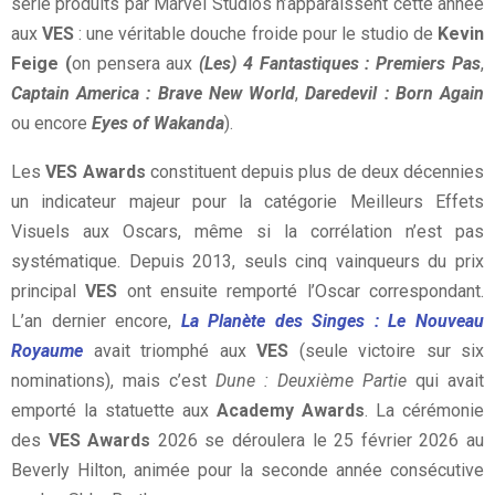
série produits par Marvel Studios n’apparaissent cette année
aux
VES
: une véritable douche froide pour le studio de
Kevin
Feige (
on pensera aux
(Les) 4 Fantastiques : Premiers Pas
,
Captain America : Brave New World
,
Daredevil : Born Again
ou encore
Eyes of Wakanda
).
Les
VES Awards
constituent depuis plus de deux décennies
un indicateur majeur pour la catégorie Meilleurs Effets
Visuels aux Oscars, même si la corrélation n’est pas
systématique. Depuis 2013, seuls cinq vainqueurs du prix
principal
VES
ont ensuite remporté l’Oscar correspondant.
L’an dernier encore,
La Planète des Singes : Le Nouveau
Royaume
avait triomphé aux
VES
(seule victoire sur six
nominations), mais c’est
Dune : Deuxième Partie
qui avait
emporté la statuette aux
Academy Awards
. La cérémonie
des
VES Awards
2026 se déroulera le 25 février 2026 au
Beverly Hilton, animée pour la seconde année consécutive