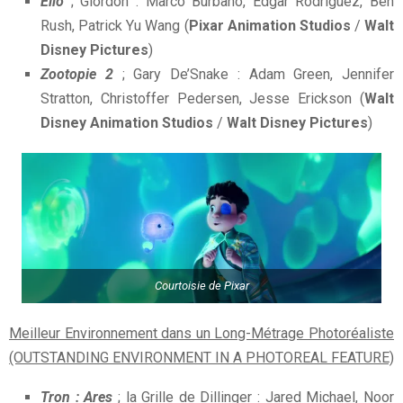
Elio
; Glordon : Marco Burbano, Edgar Rodriguez, Ben
Rush, Patrick Yu Wang (
Pixar Animation Studios
/
Walt
Disney Pictures
)
Zootopie 2
; Gary De’Snake : Adam Green, Jennifer
Stratton, Christoffer Pedersen, Jesse Erickson (
Walt
Disney Animation Studios
/
Walt Disney Pictures
)
Courtoisie de Pixar
Meilleur Environnement dans un Long-Métrage Photoréaliste
(OUTSTANDING ENVIRONMENT IN A PHOTOREAL FEATURE)
Tron : Ares
; la Grille de Dillinger : Jared Michael, Noor