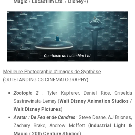
Magic
/
Lucasfilm Ltd.
/
Disney+
)
Courtoisie de Lucasfilm Ltd.
Meilleure Photographie d’Images de Synthèse
(OUTSTANDING CG CINEMATOGRAPHY)
Zootopie 2
: Tyler Kupferer, Daniel Rice, Griselda
Sastrawinata-Lemay (
Walt Disney Animation Studios
/
Walt Disney Pictures
)
Avatar : De Feu et de Cendres
: Steve Deane, AJ Briones,
Zachary Brake, Andrew Moffett (
Industrial Light &
Magic
/
20th Century Studios
)