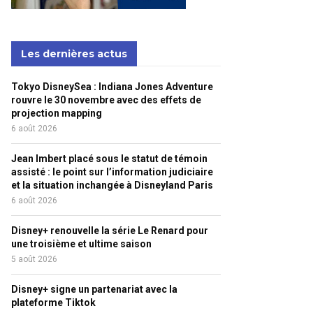
Les dernières actus
Tokyo DisneySea : Indiana Jones Adventure
rouvre le 30 novembre avec des effets de
projection mapping
6 août 2026
Jean Imbert placé sous le statut de témoin
assisté : le point sur l’information judiciaire
et la situation inchangée à Disneyland Paris
6 août 2026
Disney+ renouvelle la série Le Renard pour
une troisième et ultime saison
5 août 2026
Disney+ signe un partenariat avec la
plateforme Tiktok