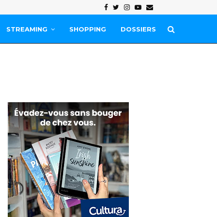
Facebook
Twitter
Instagram
Youtube
Email
STREAMING
SHOPPING
DOSSIERS