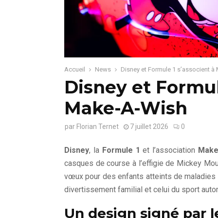
Accueil
News
Disney et Formule 1 s’associent 
Disney et Formul
Make-A-Wish
par
Florian Ternet
7 juillet 2026
0
Disney
, la
Formule 1
et l’association
Make
casques de course à l’effigie de Mickey Mouse.
vœux pour des enfants atteints de maladies g
divertissement familial et celui du sport auto
Un design signé par l