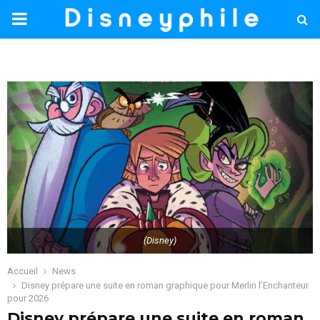
PRIMARY
MENU
(Disney)
Accueil
News
Disney prépare une suite en roman graphique pour Merlin l’Enchanteur
pour 2026
Disney prépare une suite en roman