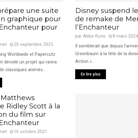
prépare une suite
Disney suspend le
n graphique pour
de remake de Mer
l’Enchanteur pour
l’Enchanteur
par
Akibe Kone
8 mars 2024
rnet
20 septembre 2025
Il semblerait que depuis l’arriv
Greenbaum à la tête de la divis
hing Worldwide et Papercutz
Action »...
dévoilé un projet qui ravira
de classiques animés...
En lire plus
 Matthews
 Ridley Scott à la
ion du film sur
l’Enchanteur
rnet
16 octobre 2021