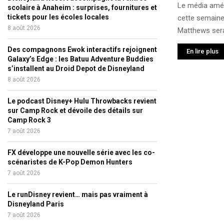
Le média amér
scolaire à Anaheim : surprises, fournitures et
tickets pour les écoles locales
cette semaine
8 août 2026
Matthews sera 
Des compagnons Ewok interactifs rejoignent
En lire plus
Galaxy’s Edge : les Batuu Adventure Buddies
s’installent au Droid Depot de Disneyland
8 août 2026
Le podcast Disney+ Hulu Throwbacks revient
sur Camp Rock et dévoile des détails sur
Camp Rock 3
7 août 2026
FX développe une nouvelle série avec les co-
scénaristes de K-Pop Demon Hunters
7 août 2026
Le runDisney revient… mais pas vraiment à
Disneyland Paris
7 août 2026