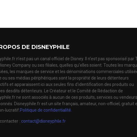
ROPOS DE DISNEYPHILE
phile.fr n'est pas un canal officiel de Disney. Il n'est pas sponsorisé par
Disney Company ou ses filiales, quelles qu'elles soient. Toutes les marq
ées, les marques de service et les dénominations commerciales utilisé
te ou ses médias périphériques sont la propriété de leurs détenteurs
tifs et apparaissent ici aux seules fins d'identification des produits ou
ces desdits détenteurs. Le Créateur et le Comité de Rédaction de
yphile.fr ne sont associés à aucun de ces produits, services ou vendeur
nnés. Disneyphile.fr est un site français, amateur, non-officiel, gratuit 
n-lucratif.
Politique de confidentialité.
contacter :
contact@disneyphile.fr