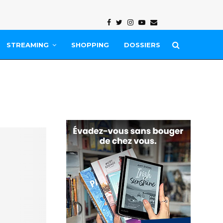
Facebook
Twitter
Instagram
Youtube
Email
STREAMING
SHOPPING
DOSSIERS