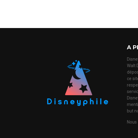
A P
Disney
Walt 
dépos
ce si
respec
servi
Disne
mentio
but no
Nous 