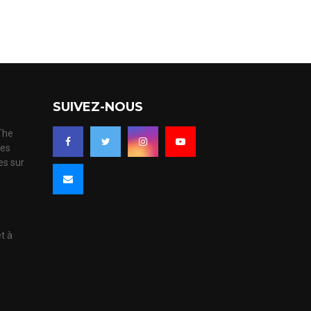
SUIVEZ-NOUS
 The
ues
es sur
s
et à