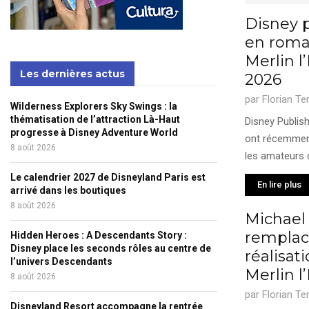
Disney 
en roma
Merlin 
Les dernières actus
2026
par
Florian Te
Wilderness Explorers Sky Swings : la
thématisation de l’attraction Là-Haut
Disney Publis
progresse à Disney Adventure World
ont récemment 
8 août 2026
les amateurs 
Le calendrier 2027 de Disneyland Paris est
En lire plus
arrivé dans les boutiques
8 août 2026
Michael
remplace
Hidden Heroes : A Descendants Story :
Disney place les seconds rôles au centre de
réalisat
l’univers Descendants
Merlin 
8 août 2026
par
Florian Te
Disneyland Resort accompagne la rentrée