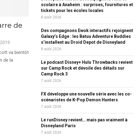
scolaire à Anaheim : surprises, fournitures et
tickets pour les écoles locales
8 août 2026
arre de
Des compagnons Ewok interactifs rejoignent
Galaxy’s Edge : les Batuu Adventure Buddies
 2019
s’installent au Droid Depot de Disneyland
8 août 2026
cott va bientôt
n de la
Le podcast Disney+ Hulu Throwbacks revient
sur Camp Rock et dévoile des détails sur
Camp Rock 3
7 août 2026
FX développe une nouvelle série avec les co-
scénaristes de K-Pop Demon Hunters
7 août 2026
Le runDisney revient… mais pas vraiment à
Disneyland Paris
7 août 2026