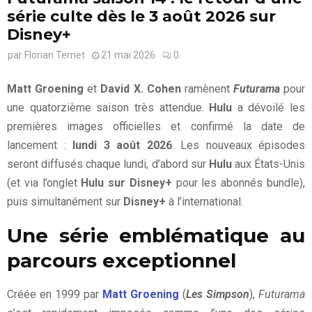
série culte dès le 3 août 2026 sur
Disney+
par
Florian Ternet
21 mai 2026
0
Matt Groening
et
David X. Cohen
ramènent
Futurama
pour
une quatorzième saison très attendue.
Hulu
a dévoilé les
premières images officielles et confirmé la date de
lancement :
lundi 3 août 2026
. Les nouveaux épisodes
seront diffusés chaque lundi, d’abord sur
Hulu
aux États-Unis
(et via l’onglet
Hulu sur Disney+
pour les abonnés bundle),
puis simultanément sur
Disney+
à l’international.
Une série emblématique au
parcours exceptionnel
Créée en 1999 par
Matt Groening
(
Les Simpson
),
Futurama