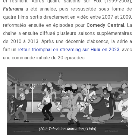
et résilient. Après quatre saisons sur
Fox
(1999-2003),
Futurama
a été annulée, puis ressuscitée sous forme de
quatre films sortis directement en vidéo entre 2007 et 2009,
reformatés ensuite en épisodes pour
Comedy Central
. La
chaîne a ensuite diffusé plusieurs saisons supplémentaires
de 2010 à 2013. Après une décennie d’absence, la série a
fait un
retour triomphal en streaming sur
Hulu
en 2023
, avec
une commande initiale de 20 épisodes.
(20th Television Animation / Hulu)