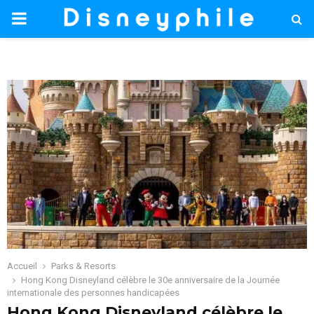
PRIMARY
MENU
Accueil
Parks & Resorts
Hong Kong Disneyland célèbre le 30e anniversaire de la Journée
internationale des personnes handicapées
Hong Kong Disneyland célèbre le