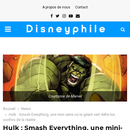
A propos de nous
Contact
Facebook
Twitter
Instagram
Youtube
Email
PRIMARY
MENU
Courtoisie de Marvel
Accueil
News
Hulk : Smash Everything, une mini-série où le géant vert défie les
confins de la réalité
Hulk : Smash Everything, une mini-