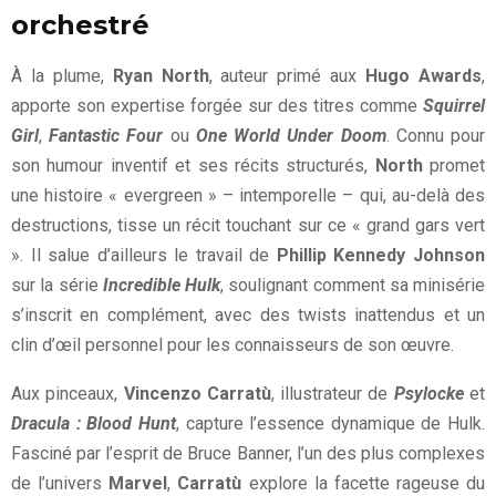
orchestré
À la plume,
Ryan North
, auteur primé aux
Hugo Awards
,
apporte son expertise forgée sur des titres comme
Squirrel
Girl
,
Fantastic Four
ou
One World Under Doom
. Connu pour
son humour inventif et ses récits structurés,
North
promet
une histoire « evergreen » – intemporelle – qui, au-delà des
destructions, tisse un récit touchant sur ce « grand gars vert
». Il salue d’ailleurs le travail de
Phillip Kennedy Johnson
sur la série
Incredible Hulk
, soulignant comment sa minisérie
s’inscrit en complément, avec des twists inattendus et un
clin d’œil personnel pour les connaisseurs de son œuvre.
Aux pinceaux,
Vincenzo Carratù
, illustrateur de
Psylocke
et
Dracula : Blood Hunt
, capture l’essence dynamique de Hulk.
Fasciné par l’esprit de Bruce Banner, l’un des plus complexes
de l’univers
Marvel
,
Carratù
explore la facette rageuse du