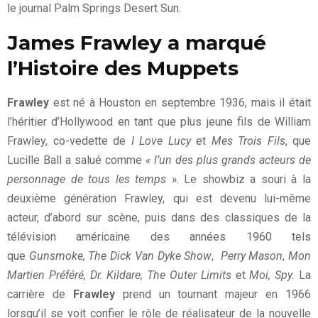
le journal Palm Springs Desert Sun.
James Frawley a marqué
l’Histoire des Muppets
Frawley
est né à Houston en septembre 1936, mais il était
l’héritier d’Hollywood en tant que plus jeune fils de William
Frawley, co-vedette de
I Love Lucy
et
Mes Trois Fils
, que
Lucille Ball a salué comme
« l’un des plus grands acteurs de
personnage de tous les temps »
. Le showbiz a souri à la
deuxième génération Frawley, qui est devenu lui-même
acteur, d’abord sur scène, puis dans des classiques de la
télévision américaine des années 1960 tels
que
Gunsmoke,
The Dick Van Dyke Show
,
Perry Mason
,
Mon
Martien Préféré, Dr. Kildare, The Outer Limits
et
Moi, Spy.
La
carrière de
Frawley
prend un tournant majeur en 1966
lorsqu’il se voit confier le rôle de réalisateur de la nouvelle