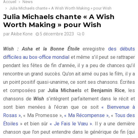
Accueil
News
Julia Michaels chante « A Wish Worth Making » pour Wish
Julia Michaels chante « A Wish
Worth Making » pour Wish
par
Akibe Kone
5 décembre 2023
0
Wish : Asha et la Bonne Étoile
enregistre
des débuts
difficiles au box-office mondial
et même s’il peut se rattraper
pendant les fêtes de fin d’année, il y a peu de chances qu’il
rencontre un grand succès. Qu’on ait aimé ou pas le film, il y a
un point positif quasi-unanime, ce sont ses chansons. Écrites
et composées par
Julia Michaels
et
Benjamin Rice
, les
chansons de
Wish
s’intègrent parfaitement dans le récit et
sont bien menées à l’écran que ce soit
« Bienvenue à
Rosas »
, « Ma Promesse »,
« Ma Récompense »
, «
Tous des
Étoiles
» et bien sûr
« Je Fais le Vœu »
. Il y a une dernière
chanson que l’on peut entendre dans le générique de fin (qui