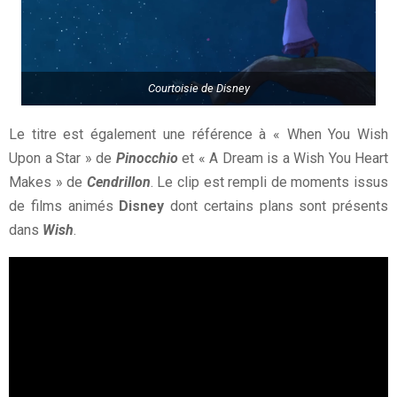
Courtoisie de Disney
Le titre est également une référence à « When You Wish
Upon a Star » de
Pinocchio
et « A Dream is a Wish You Heart
Makes » de
Cendrillon
. Le clip est rempli de moments issus
de films animés
Disney
dont certains plans sont présents
dans
Wish
.