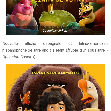
Courtoisie de Pixar
Nouvelle affiche espagnole et latino-américaine
hispanophone
(le titre anglais étant affublé d’un sous-titre,
«
Opération Castor »
) :