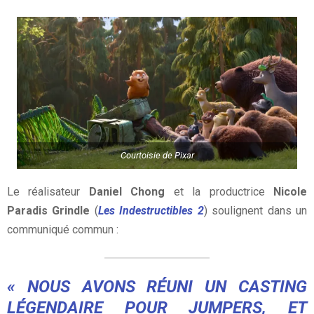
Courtoisie de Pixar
Le réalisateur
Daniel Chong
et la productrice
Nicole
Paradis Grindle
(
Les Indestructibles 2
) soulignent dans un
communiqué commun :
« NOUS AVONS RÉUNI UN CASTING
LÉGENDAIRE POUR JUMPERS, ET