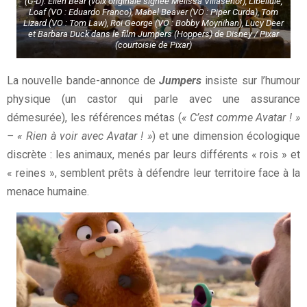
(G-D): Ellen Bear (voix originale signée Melissa Villaseñor), Libellule,
Loaf (VO : Eduardo Franco), Mabel Beaver (VO : Piper Curda), Tom
Lizard (VO : Tom Law), Roi George (VO : Bobby Moynihan), Lucy Deer
et Barbara Duck dans le film Jumpers (Hoppers) de Disney / Pixar
(courtoisie de Pixar)
La nouvelle bande-annonce de
Jumpers
insiste sur l’humour
physique (un castor qui parle avec une assurance
démesurée), les références métas (
« C’est comme Avatar ! »
– « Rien à voir avec Avatar ! »
) et une dimension écologique
discrète : les animaux, menés par leurs différents « rois » et
« reines », semblent prêts à défendre leur territoire face à la
menace humaine.