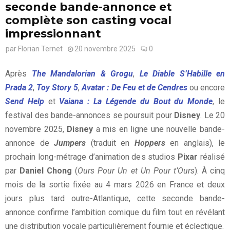
seconde bande-annonce et
complète son casting vocal
impressionnant
par
Florian Ternet
20 novembre 2025
0
Après
The Mandalorian & Grogu
,
Le Diable S’Habille en
Prada 2
,
Toy Story 5
,
Avatar : De Feu et de Cendres
ou encore
Send Help
et
Vaiana : La Légende du Bout du Monde
, le
festival des bande-annonces se poursuit pour
Disney
. Le 20
novembre 2025,
Disney
a mis en ligne une nouvelle bande-
annonce de
Jumpers
(traduit en
Hoppers
en anglais), le
prochain long-métrage d’animation des studios
Pixar
réalisé
par
Daniel Chong
(
Ours Pour Un et Un Pour t’Ours
). À cinq
mois de la sortie fixée au 4 mars 2026 en France et deux
jours plus tard outre-Atlantique, cette seconde bande-
annonce confirme l’ambition comique du film tout en révélant
une distribution vocale particulièrement fournie et éclectique.