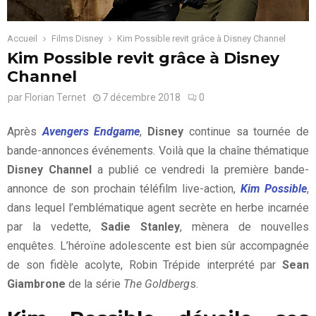
Accueil
Films Disney
Kim Possible revit grâce à Disney Channel
Kim Possible revit grâce à Disney
Channel
par
Florian Ternet
7 décembre 2018
0
Après
Avengers Endgame
,
Disney
continue sa tournée de
bande-annonces événements. Voilà que la chaîne thématique
Disney Channel
a publié ce vendredi la première bande-
annonce de son prochain téléfilm live-action,
Kim Possible
,
dans lequel l’emblématique agent secrète en herbe incarnée
par la vedette,
Sadie Stanley
, mènera de nouvelles
enquêtes. L’héroïne adolescente est bien sûr accompagnée
de son fidèle acolyte, Robin Trépide interprété par
Sean
Giambrone
de la série
The Goldberg
s.