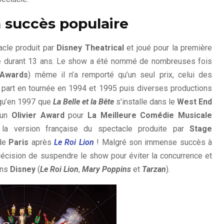
n succès populaire
acle produit par
Disney Theatrical
et joué pour la première
che durant 13 ans. Le show a été nommé de nombreuses fois
Awards
) même il n’a remporté qu’un seul prix, celui des
 part en tournée en 1994 et 1995 puis diverses productions
t qu’en 1997 que
La Belle et la Bête
s’installe dans le
West End
 un
Olivier Award
pour
La Meilleure Comédie Musicale
r la version française du spectacle produite par
Stage
de
Paris
après
Le Roi Lion
! Malgré son immense succès à
 décision de suspendre le show pour éviter la concurrence et
ons
Disney
(
Le Roi Lion
,
Mary Poppins
et
Tarzan
).