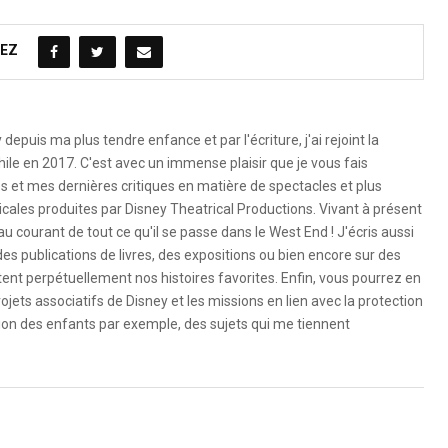
EZ
depuis ma plus tendre enfance et par l'écriture, j'ai rejoint la
ile en 2017. C'est avec un immense plaisir que je vous fais
és et mes dernières critiques en matière de spectacles et plus
les produites par Disney Theatrical Productions. Vivant à présent
au courant de tout ce qu'il se passe dans le West End ! J'écris aussi
des publications de livres, des expositions ou bien encore sur des
ntent perpétuellement nos histoires favorites. Enfin, vous pourrez en
jets associatifs de Disney et les missions en lien avec la protection
ion des enfants par exemple, des sujets qui me tiennent