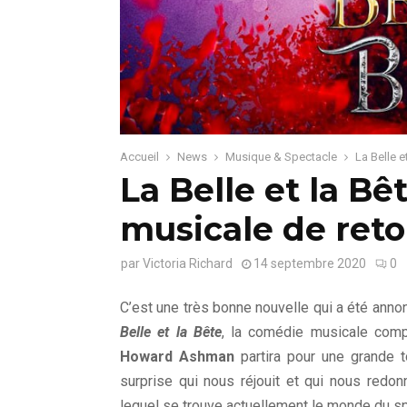
Accueil
News
Musique & Spectacle
La Belle 
La Belle et la Bê
musicale de reto
par
Victoria Richard
14 septembre 2020
0
C’est une très bonne nouvelle qui a été anno
Belle et la Bête
, la comédie musicale co
Howard Ashman
partira pour une grande 
surprise qui nous réjouit et qui nous redonn
lequel se trouve actuellement le monde du sp