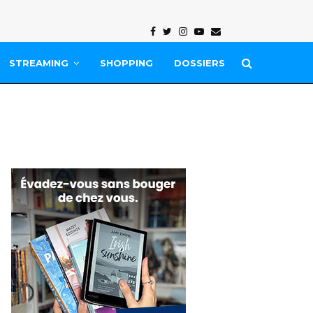
Facebook
Twitter
Instagram
Youtube
Email
STREAMING
SHOPPING
DOSSIERS