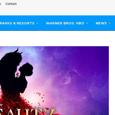
s
Contact
PARKS & RESORTS
WARNER BROS. HBO
NEWS