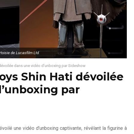
toisie de Lucasfilm Ltd.
i dévoilée dans une vidéo d’unboxing par Sideshow
Toys Shin Hati dévoilée
d’unboxing par
voilé une vidéo d’unboxing captivante, révélant la figurine à