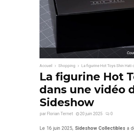
Cour
Accueil
Shopping
La figurine Hot Toys Shin Hat
La figurine Hot 
dans une vidéo 
Sideshow
par
Florian Ternet
20 juin 2025
0
Le 16 juin 2025,
Sideshow Collectibles
a dé