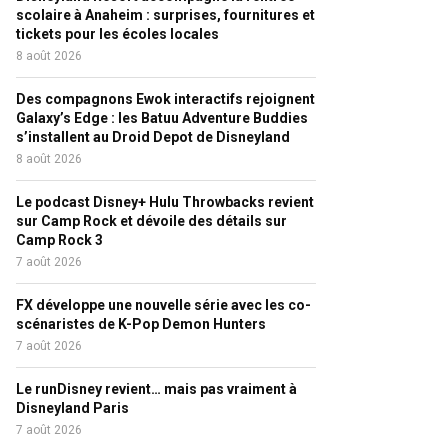
scolaire à Anaheim : surprises, fournitures et
tickets pour les écoles locales
8 août 2026
Des compagnons Ewok interactifs rejoignent
Galaxy’s Edge : les Batuu Adventure Buddies
s’installent au Droid Depot de Disneyland
8 août 2026
Le podcast Disney+ Hulu Throwbacks revient
sur Camp Rock et dévoile des détails sur
Camp Rock 3
7 août 2026
FX développe une nouvelle série avec les co-
scénaristes de K-Pop Demon Hunters
7 août 2026
Le runDisney revient… mais pas vraiment à
Disneyland Paris
7 août 2026