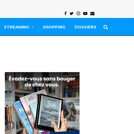
Facebook
Twitter
Instagram
Youtube
Email
STREAMING
SHOPPING
DOSSIERS