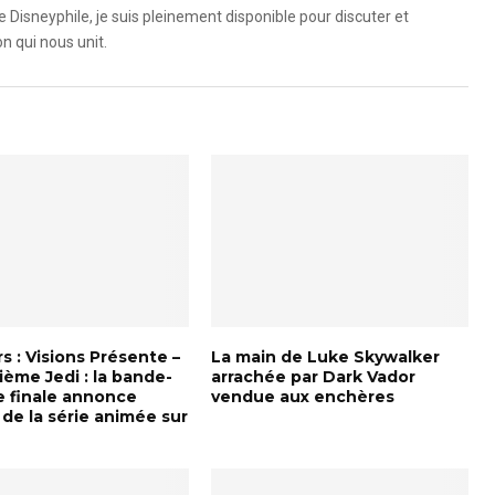
e Disneyphile, je suis pleinement disponible pour discuter et
n qui nous unit.
s : Visions Présente –
La main de Luke Skywalker
ème Jedi : la bande-
arrachée par Dark Vador
 finale annonce
vendue aux enchères
e de la série animée sur