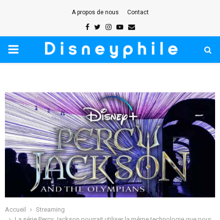
A propos de nous
Contact
Facebook
Twitter
Instagram
Youtube
Email
PRIMARY
MENU
Accueil
Streaming
La série Percy Jackson pourrait utiliser la même technologie que pour