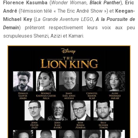
Florence Kasumba
(
Wonder Woman
,
Black Panther
),
Eric
André
(l’émission télé « The Eric André Show ») et
Keegan-
Michael Key
(
La Grande Aventure LEGO
,
A la Poursuite de
Demain
) prêteront respectivement leurs voix aux peu
scrupuleuses Shenzi, Azizi et Kamari.