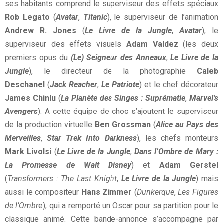
ses habitants comprend le superviseur des effets spéciaux
Rob Legato
(
Avatar
,
Titanic
), le superviseur de l’animation
Andrew R. Jones
(
Le Livre de la Jungle
,
Avatar
), le
superviseur des effets visuels
Adam Valdez
(les deux
premiers opus du
(Le) Seigneur des Anneaux
,
Le Livre de la
Jungle
), le directeur de la photographie
Caleb
Deschanel
(
Jack Reacher
,
Le Patriote
) et le chef décorateur
James Chinlu
(
La Planète des Singes : Suprématie
,
Marvel’s
Avengers
). A cette équipe de choc s’ajoutent le superviseur
de la production virtuelle
Ben Grossman
(
Alice au Pays des
Merveilles
,
Star Trek Into Darkness
), les chefs monteurs
Mark Livolsi
(
Le Livre de la Jungle
,
Dans l’Ombre de Mary :
La Promesse de Walt Disney
) et
Adam Gerstel
(
Transformers : The Last Knight
,
Le Livre de la Jungle
) mais
aussi le compositeur
Hans Zimmer
(
Dunkerque
,
Les Figures
de l’Ombr
e), qui a remporté un Oscar pour sa partition pour le
classique animé. Cette bande-annonce s’accompagne par