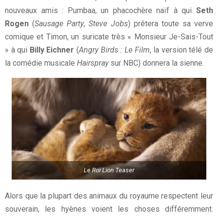
nouveaux amis : Pumbaa, un phacochère naïf à qui
Seth
Rogen
(
Sausage Party
,
Steve Jobs
) prêtera toute sa verve
comique et Timon, un suricate très « Monsieur Je-Sais-Tout
» à qui
Billy Eichner
(
Angry Birds : Le Film
, la version télé de
la comédie musicale
Hairspray
sur NBC) donnera la sienne.
Le Roi Lion Teaser
Alors que la plupart des animaux du royaume respectent leur
souverain, les hyènes voient les choses différemment.