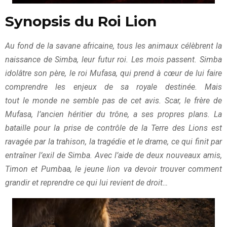
Synopsis du Roi Lion
Au fond de la savane africaine, tous
les
animaux célèbrent la
naissance de Simba, leur futur
roi
.
Les
mois passent. Simba
idolâtre son père,
le
roi
Mufasa, qui prend à cœur de lui faire
comprendre
les
enjeux de sa royale destinée. Mais
tout
le
monde ne semble pas de cet avis. Scar,
le
frère de
Mufasa, l’ancien héritier du trône, a ses propres plans. La
bataille pour la prise de contrô
le
de la Terre des
Lions
est
ravagée par la trahison, la tragédie et
le
drame, ce qui finit par
entraîner l’exil de Simba. Avec l’aide de deux nouveaux amis,
Timon et Pumbaa,
le
jeune
lion
va devoir trouver comment
grandir et reprendre ce qui lui revient de droit…