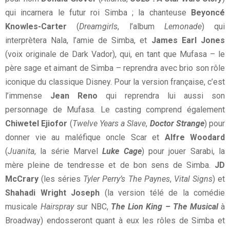
qui incarnera le futur roi Simba ; la chanteuse
Beyoncé
Knowles-Carter
(
Dreamgirls
, l’album
Lemonade
) qui
interprètera Nala, l’amie de Simba, et
James Earl Jones
(voix originale de Dark Vador), qui, en tant que Mufasa – le
père sage et aimant de Simba – reprendra avec brio son rôle
iconique du classique Disney. Pour la version française, c’est
l’immense
Jean Reno
qui reprendra lui aussi son
personnage de Mufasa. Le casting comprend également
Chiwetel Ejiofor
(
Twelve Years a Slave
,
Doctor Strange
) pour
donner vie au maléfique oncle Scar et
Alfre Woodard
(
Juanita
, la série Marvel
Luke Cage
) pour jouer Sarabi, la
mère pleine de tendresse et de bon sens de Simba.
JD
McCrary
(les séries
Tyler Perry’s The Paynes
,
Vital Signs
) et
Shahadi Wright Joseph
(la version télé de la comédie
musicale
Hairspray
sur NBC,
The Lion King – The Musical
à
Broadway) endosseront quant à eux les rôles de Simba et