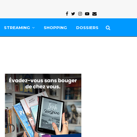
Facebook
Twitter
Instagram
Youtube
Email
STREAMING
SHOPPING
DOSSIERS