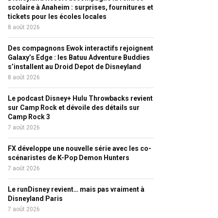
scolaire à Anaheim : surprises, fournitures et
tickets pour les écoles locales
8 août 2026
Des compagnons Ewok interactifs rejoignent
Galaxy’s Edge : les Batuu Adventure Buddies
s’installent au Droid Depot de Disneyland
8 août 2026
Le podcast Disney+ Hulu Throwbacks revient
sur Camp Rock et dévoile des détails sur
Camp Rock 3
7 août 2026
FX développe une nouvelle série avec les co-
scénaristes de K-Pop Demon Hunters
7 août 2026
Le runDisney revient… mais pas vraiment à
Disneyland Paris
7 août 2026