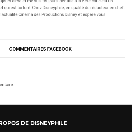
ujours aimé et me suis toujours identifié à la Bête car c'est un
 qui est torturé. Chez Disneyphile, en qualité de rédacteur en chef,
l'actualité Cinéma des Productions Disney et espère vous
COMMENTAIRES FACEBOOK
ntaire.
ROPOS DE DISNEYPHILE