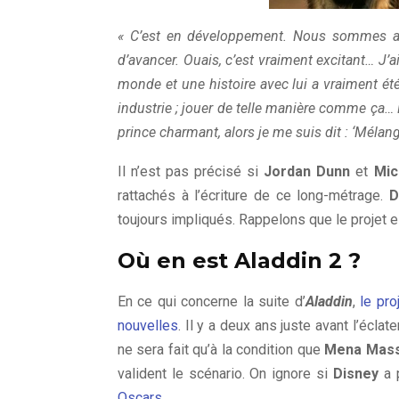
« C’est en développement. Nous sommes act
d’avancer. Ouais, c’est vraiment excitant… J’a
monde et une histoire avec lui a vraiment été
industrie ; jouer de telle manière comme ça… 
prince charmant, alors je me suis dit : ‘Mélan
Il n’est pas précisé si
Jordan Dunn
et
Mic
rattachés à l’écriture de ce long-métrage.
D
toujours impliqués. Rappelons que le projet 
Où en est Aladdin 2 ?
En ce qui concerne la suite d’
Aladdin
,
le pr
nouvelles
. Il y a deux ans juste avant l’écl
ne sera fait qu’à la condition que
Mena Mas
valident le scénario. On ignore si
Disney
a p
Oscars.