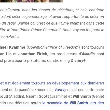
uellement dans les étapes de réécriture, et cela continue
i adoré créer ce personnage, et avoir l’opportunité de créer un
 un régal. J’aime ça. C’est ce que j’aime vraiment dans cette
Être le ‘non-Prince-Prince-Charmant’. Nous voyons toujours le
geons-les’. »
hael Kvamme
(
Operation Prince of Freedom
) sont toujours
an Lin
et
Jonathan Eirich
, les producteurs d’
Aladdin
sont
est prévu pour la plateforme de streaming
Disney+
.
ojet est également toujours en développement aux dernières
atement de la pandémie mondiale,
Variety
disait que cette suite
soud
(Aladdin),
Naomi Scott
(Jasmine) et
Will Smith
(Genie)
ris une décision après
le scandale de
Will Smith
lors des