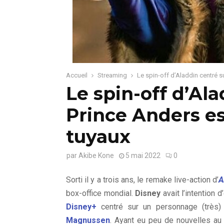
Accueil
Streaming
Le spin-off d’Aladdin centré s
Le spin-off d’Ala
Prince Anders es
tuyaux
par
Akibe Kone
5 mai 2022
0
Sorti il y a trois ans, le remake live-action d’
A
box-office mondial.
Disney
avait l’intention 
Disney+
centré sur un personnage (très) 
Magnussen
. Ayant eu peu de nouvelles au 