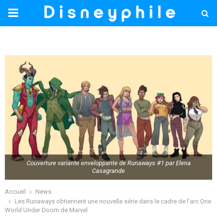
PRIMARY
MENU
Couverture variante enveloppante de Runaways #1 par Elena
Casagrande
Accueil
News
Les Runaways obtiennent une nouvelle série dans le cadre de l’arc One
World Under Doom de Marvel