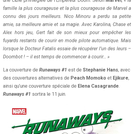
une cible privilégiée de l’Empereur Doom. Selon
Marvel
,
« la
famille la plus courageuse et la plus courageuse de Marvel a
connu des jours meilleurs. Nico Minoru a perdu sa petite
amie, sa meilleure amie et sa magie. Avec Karolina, Chase et
Alex hors jeu, Gert fait de son mieux pour empêcher les
fuyards restants de courir en mode pilote automatique. Mais
lorsque le Docteur Fatalis essaie de récupérer l’un des leurs –
Doombot ! – il est temps de commencer à courir… »
La couverture de
Runaways #1
est de
Stephanie Hans
, avec
des couvertures alternatives de
Peach Momoko
et
Ejikure
,
ainsi qu’une couverture spéciale de
Elena Casagrande
.
Runaways #1
sortira le 11 juin.