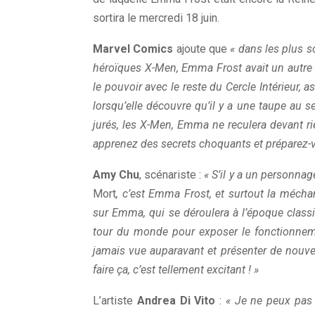
sortira le mercredi 18 juin.
Marvel Comics
ajoute que
« dans les plus s
héroïques X-Men, Emma Frost avait un autre rô
le pouvoir avec le reste du Cercle Intérieur,
lorsqu’elle découvre qu’il y a une taupe au s
jurés, les X-Men, Emma ne reculera devant rie
apprenez des secrets choquants et préparez-vo
Amy Chu
, scénariste :
« S’il y a un personnag
Mort
, c’est Emma Frost, et surtout la mécha
sur Emma, ​​qui se déroulera à l’époque class
tour du monde pour exposer le fonctionneme
jamais vue auparavant et présenter de nouve
faire ça, c’est tellement excitant ! »
L’artiste
Andrea Di Vito
:
« Je ne peux pas 