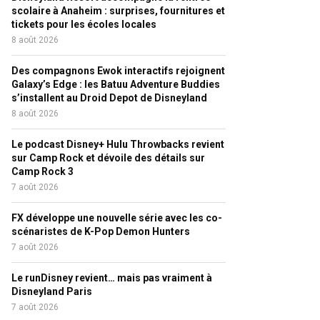
scolaire à Anaheim : surprises, fournitures et
tickets pour les écoles locales
8 août 2026
Des compagnons Ewok interactifs rejoignent
Galaxy’s Edge : les Batuu Adventure Buddies
s’installent au Droid Depot de Disneyland
8 août 2026
Le podcast Disney+ Hulu Throwbacks revient
sur Camp Rock et dévoile des détails sur
Camp Rock 3
7 août 2026
FX développe une nouvelle série avec les co-
scénaristes de K-Pop Demon Hunters
7 août 2026
Le runDisney revient… mais pas vraiment à
Disneyland Paris
7 août 2026