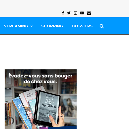
Facebook
Twitter
Instagram
Youtube
Email
STREAMING
SHOPPING
DOSSIERS