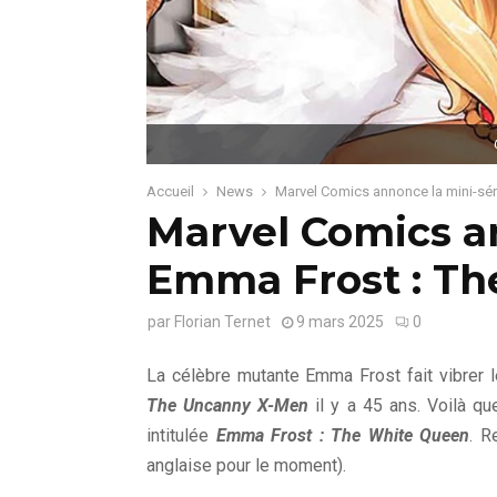
Accueil
News
Marvel Comics annonce la mini-sé
Marvel Comics a
Emma Frost : T
par
Florian Ternet
9 mars 2025
0
La célèbre mutante Emma Frost fait vibrer
The Uncanny X-Men
il y a 45 ans. Voilà qu
intitulée
Emma Frost : The White Queen
. R
anglaise pour le moment).