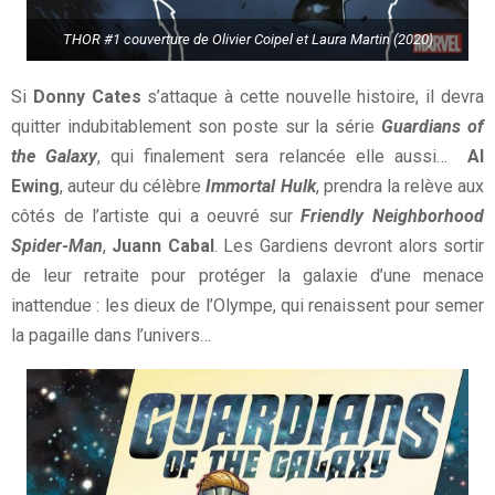
THOR #1 couverture de Olivier Coipel et Laura Martin (2020)
Si
Donny Cates
s’attaque à cette nouvelle histoire, il devra
quitter indubitablement son poste sur la série
Guardians of
the Galaxy
, qui finalement sera relancée elle aussi…
Al
Ewing
, auteur du célèbre
Immortal Hulk
, prendra la relève aux
côtés de l’artiste qui a oeuvré sur
Friendly Neighborhood
Spider-Man
,
Juann Cabal
. Les Gardiens devront alors sortir
de leur retraite pour protéger la galaxie d’une menace
inattendue : les dieux de l’Olympe, qui renaissent pour semer
la pagaille dans l’univers…