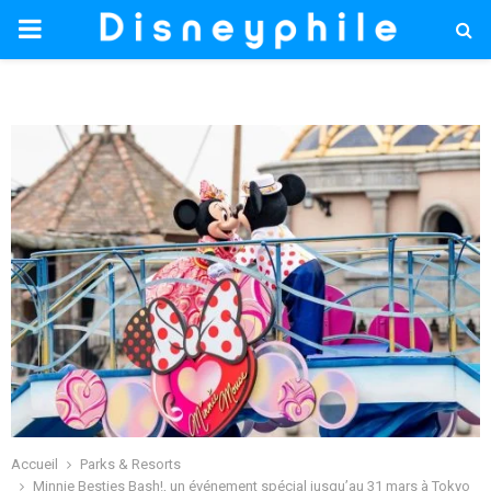
PRIMARY
MENU
Accueil
Parks & Resorts
Minnie Besties Bash!, un événement spécial jusqu’au 31 mars à Tokyo