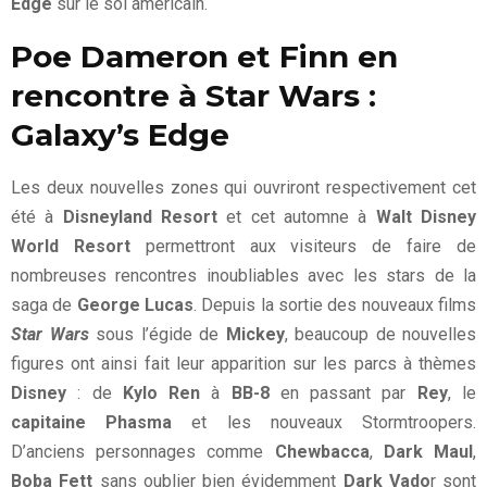
Edge
sur le sol américain.
Poe Dameron et Finn en
rencontre à Star Wars :
Galaxy’s Edge
Les deux nouvelles zones qui ouvriront respectivement cet
été à
Disneyland Resort
et cet automne à
Walt Disney
World Resort
permettront aux visiteurs de faire de
nombreuses rencontres inoubliables avec les stars de la
saga de
George Lucas
. Depuis la sortie des nouveaux films
Star Wars
sous l’égide de
Mickey
, beaucoup de nouvelles
figures ont ainsi fait leur apparition sur les parcs à thèmes
Disney
: de
Kylo Ren
à
BB-8
en passant par
Rey
, le
capitaine Phasma
et les nouveaux Stormtroopers.
D’anciens personnages comme
Chewbacca
,
Dark Maul
,
Boba Fett
sans oublier bien évidemment
Dark Vado
r sont