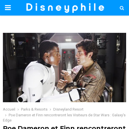
PRIMARY
MENU
Accueil
Parks & Resorts
Disneyland Resort
Poe Dameron et Finn rencontreront les Visiteurs de Star Wars : Galaxy’s
Edge
Poe Dameron et Finn rencontreront