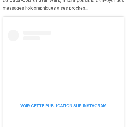
de
Coca-Cola
et
Star Wars
, il sera possible d’envoyer des
messages holographiques à ses proches…
VOIR CETTE PUBLICATION SUR INSTAGRAM